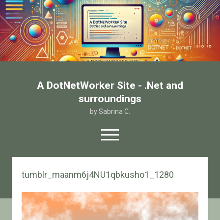
A DotNetWorker Site - .Net and
surroundings
by Sabrina C.
open
menu
twitter
facebook
email-form
tumblr_maanm6j4NU1qbkusho1_1280
Home
Chi sono
Contatto