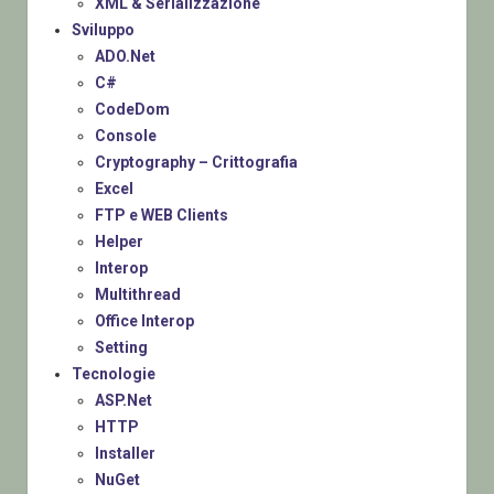
XML & Serializzazione
Sviluppo
ADO.Net
C#
CodeDom
Console
Cryptography – Crittografia
Excel
FTP e WEB Clients
Helper
Interop
Multithread
Office Interop
Setting
Tecnologie
ASP.Net
HTTP
Installer
NuGet