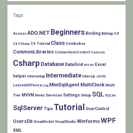
Tags
Beginners
ADO.NET
Binding
C#
Access
Bitmap
Class
Combobox
C# Tutorial
C# CSharp
CommonLibraries
ConnectionsControl
Controls
Csharp
Database
DataGrid
Excel
error
Intermediate
helper
Innosetup
Interop
JSON
MiniSqlAgent
MultiClock
LezioniDiPesca
Multi
Log
SQL
MVVM
Settings
Tier
Services
Setup
News
SQLite
Tutorial
SqlServer
Tips
UserControl
WPF
Winforms
UsersDb
ViewModel
VisualStudio
XML