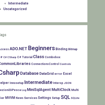
Intermediate
Uncategorized
Tags
Beginners
ADO.NET
Binding
Access
Bitmap
Class
C#
Combobox
C# Tutorial
C# CSharp
CommonLibraries
ConnectionsControl
Controls
Csharp
Database
DataGrid
Excel
error
Intermediate
helper
Innosetup
Interop
JSON
MiniSqlAgent
MultiClock
LezioniDiPesca
Multi
Log
SQL
MVVM
Settings
ier
Services
Setup
News
SQLite