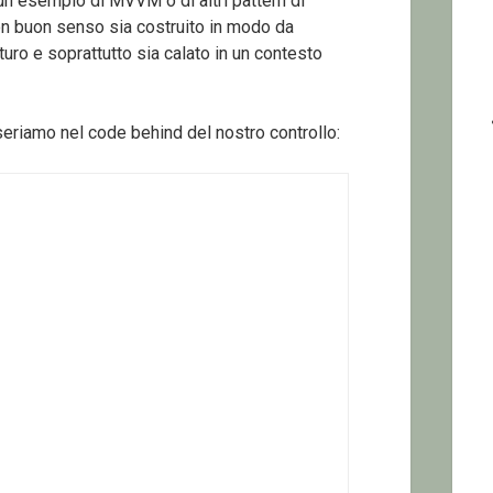
n esempio di MVVM o di altri pattern di
on buon senso sia costruito in modo da
turo e soprattutto sia calato in un contesto
riamo nel code behind del nostro controllo: