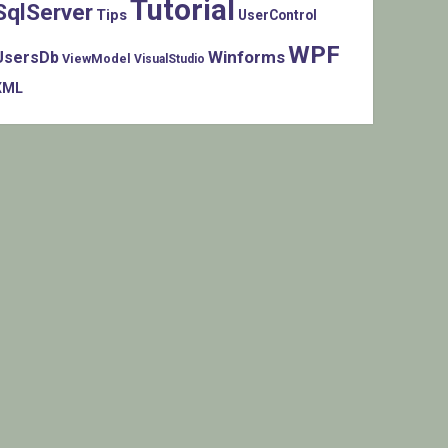
Tutorial
SqlServer
Tips
UserControl
WPF
Winforms
UsersDb
ViewModel
VisualStudio
XML