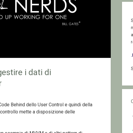
S
r
S
stire i dati di
r
 Code Behind dello User Control e quindi della
l controllo mette a disposizione delle