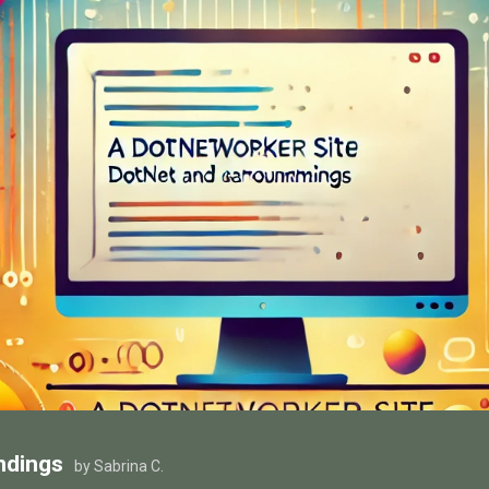
ndings
by Sabrina C.