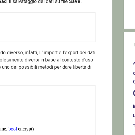
oad
, il salvataggio dei dati su file
Save.
o diverso, infatti, L’ import e l’export dei dati
letamente diversi in base al contesto d’uso
 uno dei possibili metodi per dare libertà di
T
ame, 
bool
 encrypt)
