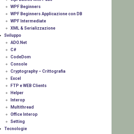
WPF Beginners
WPF Beginners Applicazione con DB
WPF Intermediate
XML & Serializzazione
Sviluppo
ADO.Net
C#
CodeDom
Console
Cryptography – Crittografia
Excel
FTP e WEB Clients
Helper
Interop
Multithread
Office Interop
Setting
Tecnologie