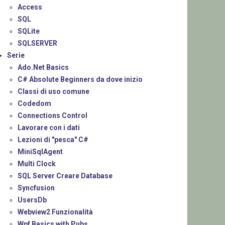
Access
SQL
SQLite
SQLSERVER
Serie
Ado.Net Basics
C# Absolute Beginners da dove inizio
Classi di uso comune
Codedom
Connections Control
Lavorare con i dati
Lezioni di "pesca" C#
MiniSqlAgent
Multi Clock
SQL Server Creare Database
Syncfusion
UsersDb
Webview2 Funzionalità
Wpf Basics with Pubs