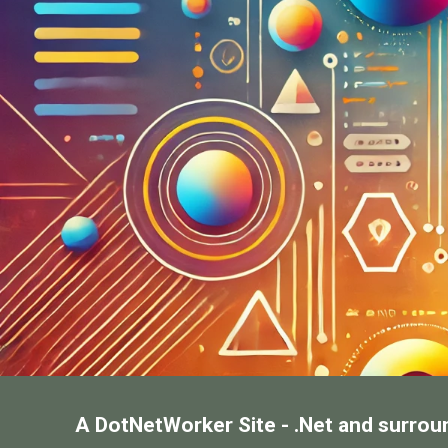
A DotNetWorker Site - .Net and surrou