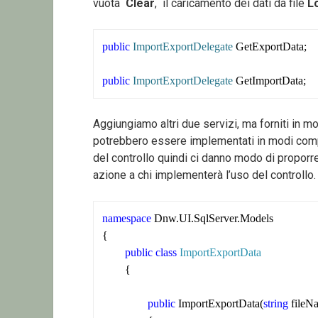
vuota
Clear
, il caricamento dei dati da file
L
public
ImportExportDelegate
 GetExportData;

public
ImportExportDelegate
 GetImportData;
Aggiungiamo altri due servizi, ma forniti in mod
potrebbero essere implementati in modi comp
del controllo quindi ci danno modo di proporre
azione a chi implementerà l’uso del controllo.
namespace
 Dnw.UI.SqlServer.Models

{

public
class
ImportExportData
	{

public
 ImportExportData(
string
 fileN