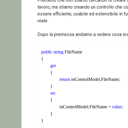
Premetto che non stiamo cercando di creare u
lavoro, ma stiamo creando un controllo che c
essere efficiente, usabile ed estensibile in fu
reale.
Dopo la premessa andiamo a vedere cosa inse
public
string
 FileName

{

get
	{

return
 mControlModel.FileName;

	}

set
	{

		mControlModel.FileName = 
value
;

	}

}
