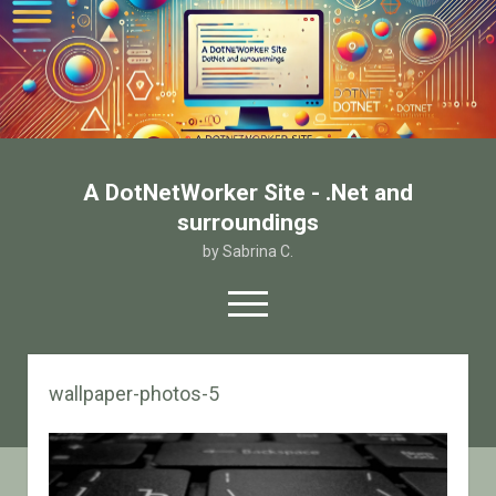
A DotNetWorker Site - .Net and
surroundings
by Sabrina C.
open
menu
twitter
facebook
email-form
wallpaper-photos-5
Home
Chi sono
Contatto