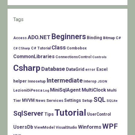
Tags
Beginners
ADO.NET
Binding
C#
Access
Bitmap
Class
Combobox
C# Tutorial
C# CSharp
CommonLibraries
ConnectionsControl
Controls
Csharp
Database
DataGrid
Excel
error
Intermediate
helper
Innosetup
Interop
JSON
MiniSqlAgent
MultiClock
LezioniDiPesca
Multi
Log
SQL
MVVM
Settings
Tier
Services
Setup
News
SQLite
Tutorial
SqlServer
Tips
UserControl
WPF
Winforms
UsersDb
ViewModel
VisualStudio