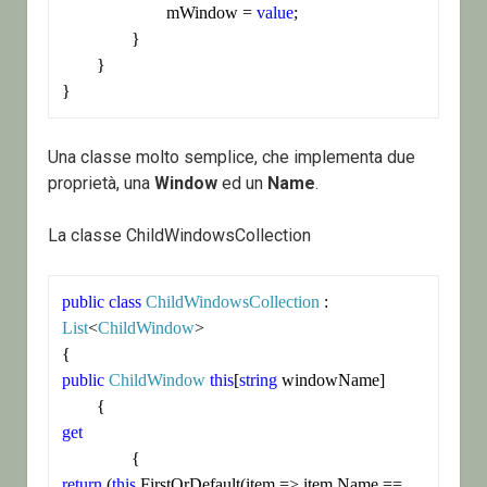
			mWindow = 
value
;

		}

	}

}
Una classe molto semplice, che implementa due
proprietà, una
Window
ed un
Name
.
La classe ChildWindowsCollection
public
class
ChildWindowsCollection
 : 
List
<
ChildWindow
>

public
ChildWindow
this
[
string
 windowName]

get
return
 (
this
.FirstOrDefault(item => item.Name == 