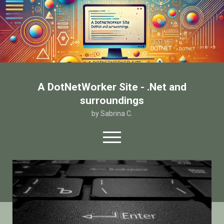
A DotNetWorker Site - .Net and
surroundings
by Sabrina C.
open
menu
twitter
facebook
email-form
Home
Chi sono
Contatto