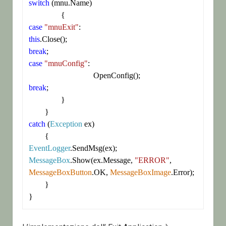
switch
 (mnu.Name)

case
"mnuExit"
this
break
case
"mnuConfig"
:

break
;

		}

catch
 (
Exception
 ex)

EventLogger
MessageBox
.Show(ex.Message, 
"ERROR"
, 
MessageBoxButton
.OK, 
MessageBoxImage
.Error);

	}

}