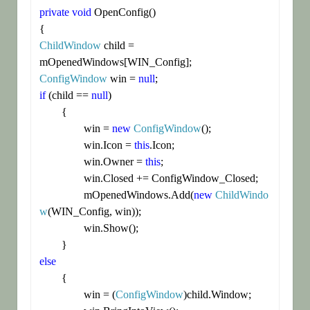
private
void
 OpenConfig()

ChildWindow
 child = 
ConfigWindow
 win = 
null
if
 (child == 
null
)

	{

		win = 
new
ConfigWindow
();

		win.Icon = 
this
.Icon;

		win.Owner = 
this
;

		win.Closed += ConfigWindow_Closed;

		mOpenedWindows.Add(
new
ChildWindo
w
(WIN_Config, win));

		win.Show();

else
	{

		win = (
ConfigWindow
)child.Window;
