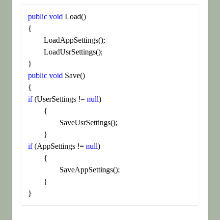
public
void
 Load()

{

	LoadAppSettings();

	LoadUsrSettings();

public
void
 Save()

if
 (UserSettings != 
null
)

	{

		SaveUsrSettings();

if
 (AppSettings != 
null
)

	{

		SaveAppSettings();

	}

}