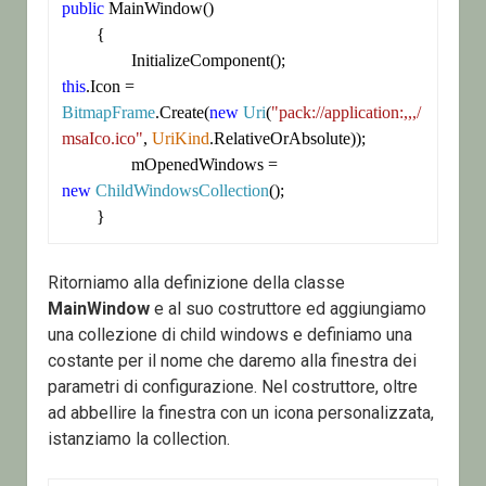
public
 MainWindow()

	{

this
.Icon = 
BitmapFrame
.Create(
new
Uri
(
"pack://application:,,,/
msaIco.ico"
, 
UriKind
.RelativeOrAbsolute));

		mOpenedWindows = 
new
ChildWindowsCollection
();

Ritorniamo alla definizione della classe
MainWindow
e al suo costruttore ed aggiungiamo
una collezione di child windows e definiamo una
costante per il nome che daremo alla finestra dei
parametri di configurazione. Nel costruttore, oltre
ad abbellire la finestra con un icona personalizzata,
istanziamo la collection.