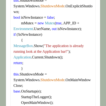
this
.ShutdownMode = 
System.Windows.
ShutdownMode
.OnExplicitShutdo
bool
 isNewInstance = 
false
;

	mMutex = 
new
Mutex
(
true
, APP_ID + 
Environment
.UserName, 
out
if
 (!isNewInstance)

MessageBox
.Show(
"The application is already 
running look at the Application bar!"
Application
return
;

this
.ShutdownMode = 
System.Windows.
ShutdownMode
.OnMainWindow
base
.OnStartup(e);

	StartupTheLogger();

	OpenMainWindow();
