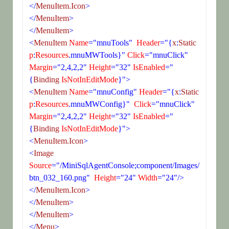
</
MenuItem.Icon
>
</
MenuItem
>
</
MenuItem
>
<
MenuItem
 Name
="mnuTools"
  Header
="{
x
:
Static
p
:
Resources
.mnuMWTools}"
 Click
="mnuClick"
Margin
="2,4,2,2"
 Height
="32"
 IsEnabled
="
{
Binding
 IsNotInEditMode
}">
<
MenuItem
 Name
="mnuConfig"
 Header
="{
x
:
Static
p
:
Resources
.mnuMWConfig}"
  Click
="mnuClick"
Margin
="2,4,2,2"
 Height
="32"
 IsEnabled
="
{
Binding
 IsNotInEditMode
}">
<
MenuItem.Icon
>
<
Image
Source
="/MiniSqlAgentConsole;component/Images/
btn_032_160.png"
  Height
="24"
 Width
="24"/>
</
MenuItem.Icon
>
</
MenuItem
>
</
MenuItem
>
</
Menu
>