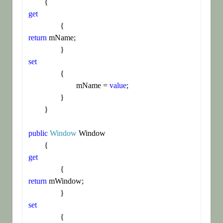
get
return
 mName;

set
		{

			mName = 
value
;

		}

	}

public
Window
 Window

get
return
 mWindow;

set
		{
