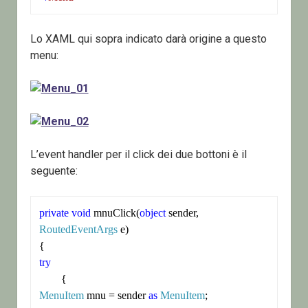
Lo XAML qui sopra indicato darà origine a questo
menu:
L’event handler per il click dei due bottoni è il
seguente:
private
void
 mnuClick(
object
 sender, 
RoutedEventArgs
 e)

try
MenuItem
 mnu = sender 
as
MenuItem