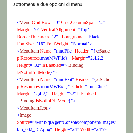
sottomenu e due opzioni di menu.
<
Menu
 Grid.Row
="0"
 Grid.ColumnSpan
="2"
Margin
="0"
 VerticalAlignment
="Top"
BorderThickness
="2"
 Foreground
="Black"
FontSize
="16"
 FontWeight
="Normal">
<
MenuItem
 Name
="mnuFile"
 Header
="{
x
:
Static
p
:
Resources
.mnuMWFile}"
  Margin
="2,4,2,2"
Height
="32"
 IsEnabled
="{
Binding
IsNotInEditMode
}">
<
MenuItem
 Name
="mnuExit"
 Header
="{
x
:
Static
p
:
Resources
.mnuMWExit}"
  Click
="mnuClick"
Margin
="2,4,2,2"
 Height
="32"
 IsEnabled
="
{
Binding
 IsNotInEditMode
}">
<
MenuItem.Icon
>
<
Image
Source
="/MiniSqlAgentConsole;component/Images/
btn_032_157.png"
  Height
="24"
 Width
="24"/>