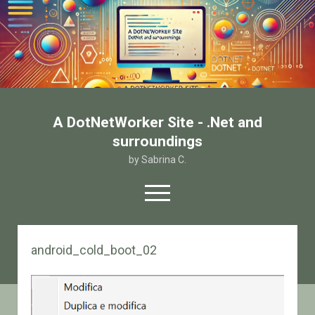
A DotNetWorker Site - .Net and
surroundings
by Sabrina C.
open
menu
twitter
facebook
email-form
android_cold_boot_02
Home
Chi sono
Contatto