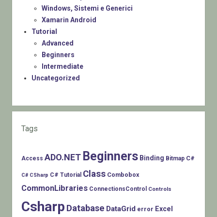
Windows, Sistemi e Generici
Xamarin Android
Tutorial
Advanced
Beginners
Intermediate
Uncategorized
Tags
Beginners
ADO.NET
Binding
C#
Access
Bitmap
Class
Combobox
C# Tutorial
C# CSharp
CommonLibraries
ConnectionsControl
Controls
Csharp
Database
DataGrid
Excel
error