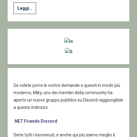
Convertire
Leggi…
un
file
XML
Sidebar
o
JSON
in
un
foglio
di
Excel
Se volete porre le vostre domande e quesiti in modo più
moderno, Miky, uno dei membri della community ha
aperto un nuovo gruppo pubblico su Discord raggiungibile
a questo indirizzo:
.NET Friends Discord
Siete tutti i benvenuti, e anche qui più siamo meglio è.