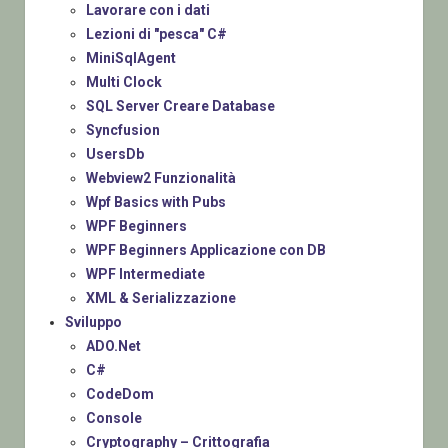
Lavorare con i dati
Lezioni di "pesca" C#
MiniSqlAgent
Multi Clock
SQL Server Creare Database
Syncfusion
UsersDb
Webview2 Funzionalità
Wpf Basics with Pubs
WPF Beginners
WPF Beginners Applicazione con DB
WPF Intermediate
XML & Serializzazione
Sviluppo
ADO.Net
C#
CodeDom
Console
Cryptography – Crittografia