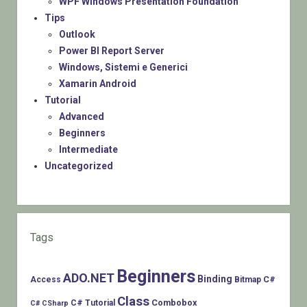
WPF Windows Presentation Foundation
Tips
Outlook
Power BI Report Server
Windows, Sistemi e Generici
Xamarin Android
Tutorial
Advanced
Beginners
Intermediate
Uncategorized
Tags
Beginners
ADO.NET
Binding
C#
Access
Bitmap
Class
Combobox
C# Tutorial
C# CSharp