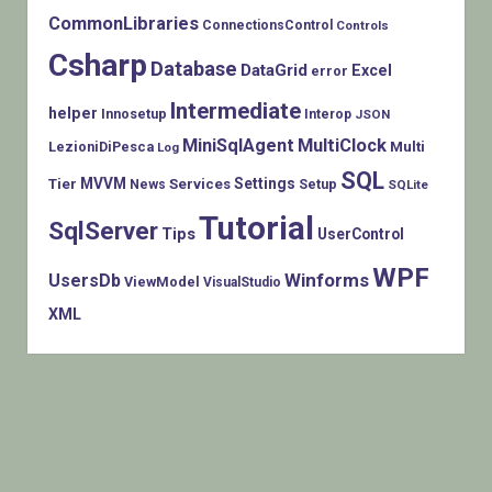
CommonLibraries
ConnectionsControl
Controls
Csharp
Database
DataGrid
Excel
error
Intermediate
helper
Innosetup
Interop
JSON
MiniSqlAgent
MultiClock
LezioniDiPesca
Multi
Log
SQL
MVVM
Settings
Tier
Services
Setup
News
SQLite
Tutorial
SqlServer
Tips
UserControl
WPF
Winforms
UsersDb
ViewModel
VisualStudio
XML