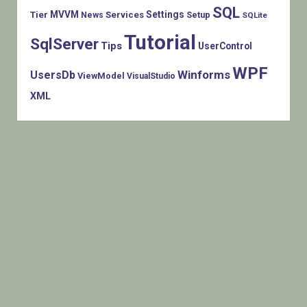
SQL
MVVM
Settings
Tier
Services
Setup
News
SQLite
Tutorial
SqlServer
Tips
UserControl
WPF
Winforms
UsersDb
ViewModel
VisualStudio
XML