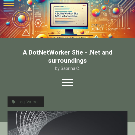
A DotNetWorker Site - .Net and
surroundings
by Sabrina C.
open
menu
twitter
facebook
email-form
Tag:
Vincoli
Home
Chi sono
Contatto