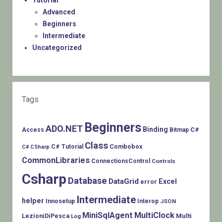
Tutorial
Advanced
Beginners
Intermediate
Uncategorized
Tags
Beginners
ADO.NET
Binding
C#
Access
Bitmap
Class
Combobox
C# Tutorial
C# CSharp
CommonLibraries
ConnectionsControl
Controls
Csharp
Database
DataGrid
Excel
error
Intermediate
helper
Innosetup
Interop
JSON
MiniSqlAgent
MultiClock
LezioniDiPesca
Multi
Log