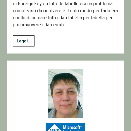
di Foreign key su tutte le tabelle era un problema
complesso da risolvere e il solo modo per farlo era
quello di copiare tutti i dati tabella per tabella per
poi rimuovere i dati errati.
SQL
Leggi…
Disattivare
tutti
i
Sidebar
Vincoli
di
un
database
SQL
Server