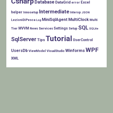
Csharp
Database
DataGrid
Excel
error
Intermediate
helper
Innosetup
Interop
JSON
MiniSqlAgent
MultiClock
LezioniDiPesca
Multi
Log
SQL
MVVM
Settings
Tier
Services
Setup
News
SQLite
Tutorial
SqlServer
Tips
UserControl
WPF
Winforms
UsersDb
ViewModel
VisualStudio
XML