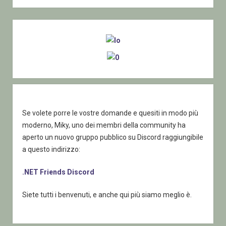
unsafe
in
Sidebar
C#
(Storico)
Se volete porre le vostre domande e quesiti in modo più
moderno, Miky, uno dei membri della community ha
aperto un nuovo gruppo pubblico su Discord raggiungibile
a questo indirizzo:
.NET Friends Discord
Siete tutti i benvenuti, e anche qui più siamo meglio è.