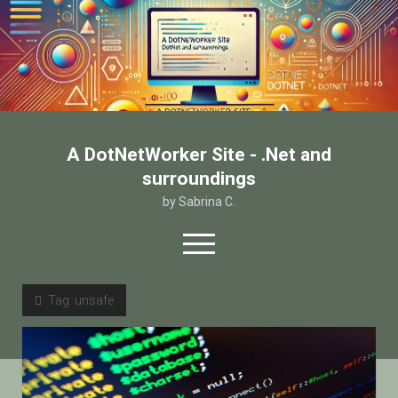
A DotNetWorker Site - .Net and
surroundings
by Sabrina C.
open
menu
twitter
facebook
email-form
Tag:
unsafe
Home
Chi sono
Contatto