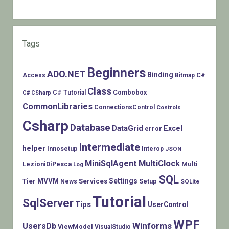
Tags
Beginners
ADO.NET
Binding
C#
Access
Bitmap
Class
Combobox
C# Tutorial
C# CSharp
CommonLibraries
ConnectionsControl
Controls
Csharp
Database
DataGrid
Excel
error
Intermediate
helper
Innosetup
Interop
JSON
MiniSqlAgent
MultiClock
LezioniDiPesca
Multi
Log
SQL
MVVM
Settings
Tier
Services
Setup
News
SQLite
Tutorial
SqlServer
Tips
UserControl
WPF
Winforms
UsersDb
ViewModel
VisualStudio