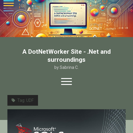
A DotNetWorker Site - .Net and
surroundings
by Sabrina C.
open
menu
twitter
facebook
email-form
Tag:
UDF
Home
Chi sono
Contatto