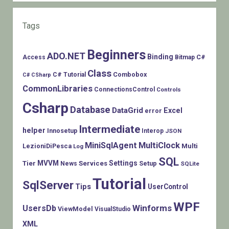
Tags
Beginners
ADO.NET
Binding
C#
Access
Bitmap
Class
Combobox
C# Tutorial
C# CSharp
CommonLibraries
ConnectionsControl
Controls
Csharp
Database
DataGrid
Excel
error
Intermediate
helper
Innosetup
Interop
JSON
MiniSqlAgent
MultiClock
LezioniDiPesca
Multi
Log
SQL
MVVM
Settings
Tier
Services
Setup
News
SQLite
Tutorial
SqlServer
Tips
UserControl
WPF
Winforms
UsersDb
ViewModel
VisualStudio
XML