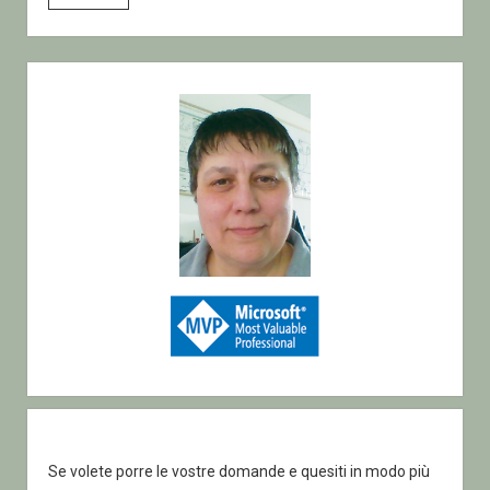
–
Lavorare
con
Sidebar
i
dati
–
UserDb
Correggiamo
un
errore
Se volete porre le vostre domande e quesiti in modo più