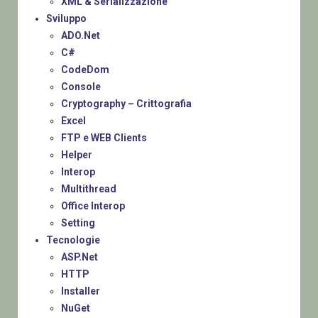
XML & Serializzazione
Sviluppo
ADO.Net
C#
CodeDom
Console
Cryptography – Crittografia
Excel
FTP e WEB Clients
Helper
Interop
Multithread
Office Interop
Setting
Tecnologie
ASP.Net
HTTP
Installer
NuGet