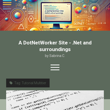
A DotNetWorker Site - .Net and
surroundings
by Sabrina C.
open
menu
twitter
facebook
email-form
Tag:
Tutorial.Multitier
Home
Chi sono
Contatto