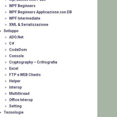
WPF Beginners
WPF Beginners Applicazione con DB
WPF Intermediate
XML & Serializzazione
Sviluppo
ADO.Net
C#
CodeDom
Console
Cryptography – Crittografia
Excel
FTP e WEB Clients
Helper
Interop
Multithread
Office Interop
Setting
Tecnologie