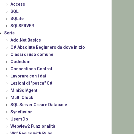
Access
SQL
SQLite
SQLSERVER
Serie
Ado.Net Basics
C# Absolute Beginners da dove inizio
Classi di uso comune
Codedom
Connections Control
Lavorare con i dati
Lezioni di "pesca" C#
MiniSqlAgent
Multi Clock
SQL Server Creare Database
Syncfusion
UsersDb
Webview2 Funzionalità
Wpf Basics with Pubs