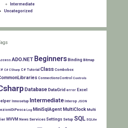
Intermediate
Uncategorized
Tags
Beginners
ADO.NET
Binding
Access
Bitmap
Class
C#
Combobox
C# Tutorial
C# CSharp
CommonLibraries
ConnectionsControl
Controls
Csharp
Database
DataGrid
Excel
error
Intermediate
helper
Innosetup
Interop
JSON
MiniSqlAgent
MultiClock
LezioniDiPesca
Multi
Log
SQL
MVVM
Settings
ier
Services
Setup
News
SQLite