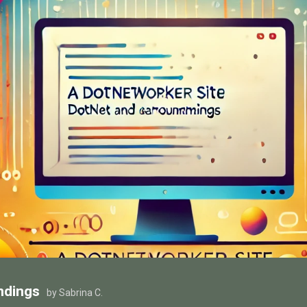
ndings
by Sabrina C.