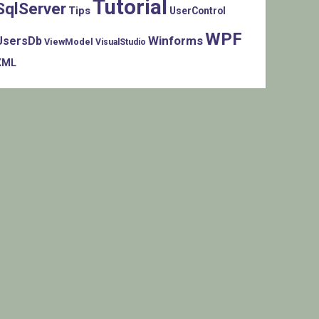
Tutorial
SqlServer
Tips
UserControl
WPF
Winforms
UsersDb
ViewModel
VisualStudio
XML