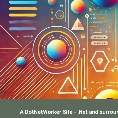
A DotNetWorker Site - .Net and surrou