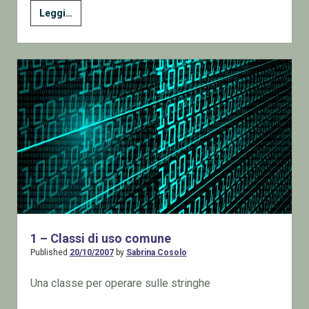
Correggere
Leggi…
l’errore
2738
in
Installazione
applicazioni
su
Windows
Vista
1 – Classi di uso comune
Published
20/10/2007
by
Sabrina Cosolo
Una classe per operare sulle stringhe