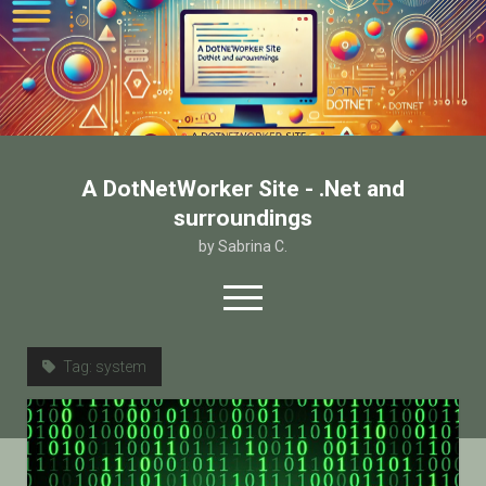
A DotNetWorker Site - .Net and
surroundings
by Sabrina C.
open
menu
twitter
facebook
email-form
Tag:
system
Home
Chi sono
Contatto