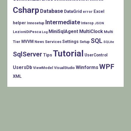
Csharp
Database
DataGrid
Excel
error
Intermediate
helper
Innosetup
Interop
JSON
MiniSqlAgent
MultiClock
LezioniDiPesca
Multi
Log
SQL
MVVM
Settings
Tier
Services
Setup
News
SQLite
Tutorial
SqlServer
Tips
UserControl
WPF
Winforms
UsersDb
ViewModel
VisualStudio
XML