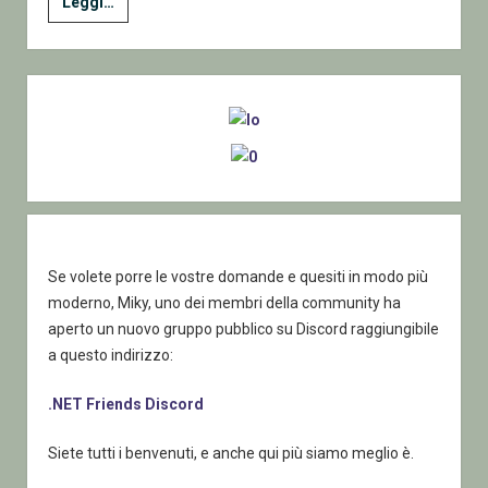
1
Leggi…
–
Classi
di
Sidebar
uso
comune
Se volete porre le vostre domande e quesiti in modo più
moderno, Miky, uno dei membri della community ha
aperto un nuovo gruppo pubblico su Discord raggiungibile
a questo indirizzo:
.NET Friends Discord
Siete tutti i benvenuti, e anche qui più siamo meglio è.