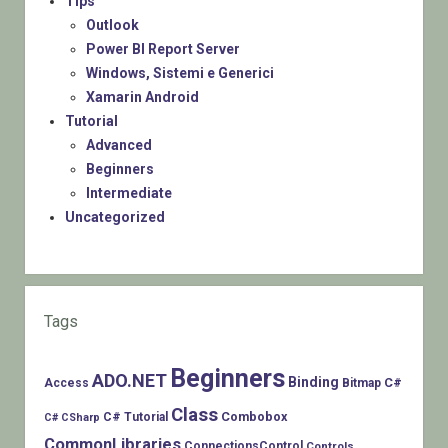
Tips
Outlook
Power BI Report Server
Windows, Sistemi e Generici
Xamarin Android
Tutorial
Advanced
Beginners
Intermediate
Uncategorized
Tags
Beginners
ADO.NET
Binding
C#
Access
Bitmap
Class
Combobox
C# Tutorial
C# CSharp
CommonLibraries
ConnectionsControl
Controls