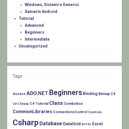
Windows, Sistemi e Generici
Xamarin Android
Tutorial
Advanced
Beginners
Intermediate
Uncategorized
Tags
Beginners
ADO.NET
Binding
C#
Access
Bitmap
Class
Combobox
C# Tutorial
C# CSharp
CommonLibraries
ConnectionsControl
Controls
Csharp
Database
DataGrid
Excel
error