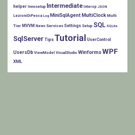
Intermediate
helper
Innosetup
Interop
JSON
MiniSqlAgent
MultiClock
LezioniDiPesca
Multi
Log
SQL
MVVM
Settings
Tier
Services
Setup
News
SQLite
Tutorial
SqlServer
Tips
UserControl
WPF
Winforms
UsersDb
ViewModel
VisualStudio
XML