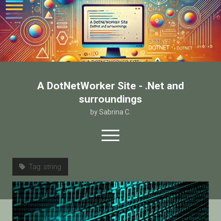
A DotNetWorker Site - .Net and
surroundings
by Sabrina C.
open
menu
twitter
facebook
email-form
Tag:
string
Home
Chi sono
Contatto