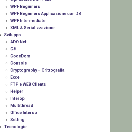
WPF Beginners
WPF Beginners Applicazione con DB
WPF Intermediate
XML & Serializzazione
Sviluppo
ADO.Net
C#
CodeDom
Console
Cryptography – Crittografia
Excel
FTP e WEB Clients
Helper
Interop
Multithread
Office Interop
Setting
Tecnologie