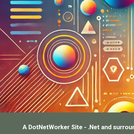
A DotNetWorker Site - .Net and surrou