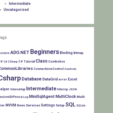
Intermediate
Uncategorized
Tags
Beginners
ADO.NET
Binding
Access
Bitmap
Class
C#
Combobox
C# Tutorial
C# CSharp
CommonLibraries
ConnectionsControl
Controls
Csharp
Database
DataGrid
Excel
error
Intermediate
helper
Innosetup
Interop
JSON
MiniSqlAgent
MultiClock
LezioniDiPesca
Multi
Log
SQL
MVVM
Settings
ier
Services
Setup
News
SQLite