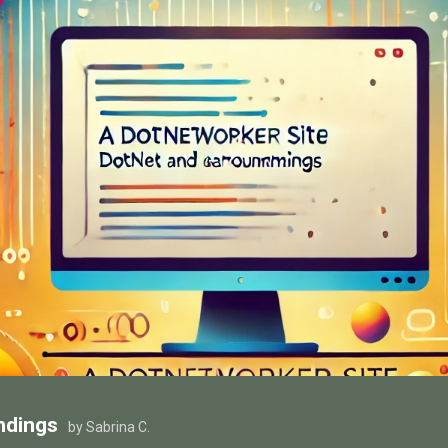
ndings
by Sabrina C.