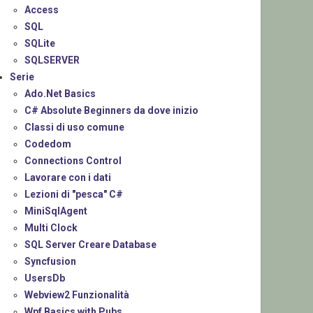
Access
SQL
SQLite
SQLSERVER
Serie
Ado.Net Basics
C# Absolute Beginners da dove inizio
Classi di uso comune
Codedom
Connections Control
Lavorare con i dati
Lezioni di "pesca" C#
MiniSqlAgent
Multi Clock
SQL Server Creare Database
Syncfusion
UsersDb
Webview2 Funzionalità
Wpf Basics with Pubs