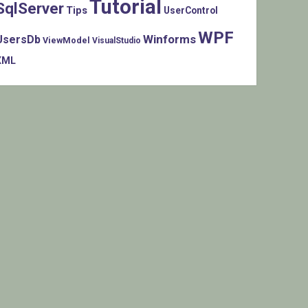
Tutorial
SqlServer
Tips
UserControl
WPF
Winforms
UsersDb
ViewModel
VisualStudio
XML