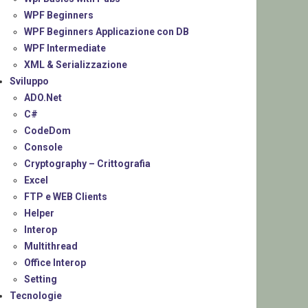
WPF Beginners
WPF Beginners Applicazione con DB
WPF Intermediate
XML & Serializzazione
Sviluppo
ADO.Net
C#
CodeDom
Console
Cryptography – Crittografia
Excel
FTP e WEB Clients
Helper
Interop
Multithread
Office Interop
Setting
Tecnologie