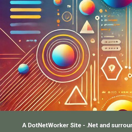
A DotNetWorker Site - .Net and surrou