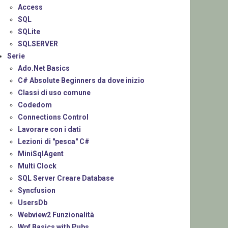
Access
SQL
SQLite
SQLSERVER
Serie
Ado.Net Basics
C# Absolute Beginners da dove inizio
Classi di uso comune
Codedom
Connections Control
Lavorare con i dati
Lezioni di "pesca" C#
MiniSqlAgent
Multi Clock
SQL Server Creare Database
Syncfusion
UsersDb
Webview2 Funzionalità
Wpf Basics with Pubs