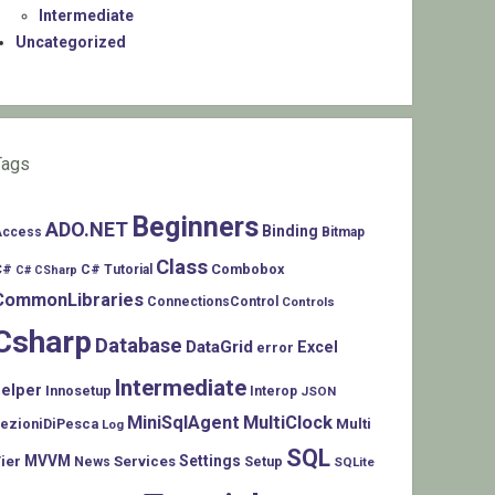
Intermediate
Uncategorized
Tags
Beginners
ADO.NET
Binding
Access
Bitmap
Class
C#
Combobox
C# Tutorial
C# CSharp
CommonLibraries
ConnectionsControl
Controls
Csharp
Database
DataGrid
Excel
error
Intermediate
helper
Innosetup
Interop
JSON
MiniSqlAgent
MultiClock
LezioniDiPesca
Multi
Log
SQL
MVVM
Settings
ier
Services
Setup
News
SQLite