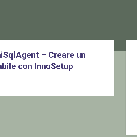
Sid
iSqlAgent – Creare un
abile con InnoSetup