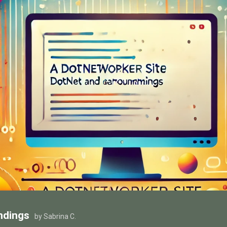
ndings
by Sabrina C.