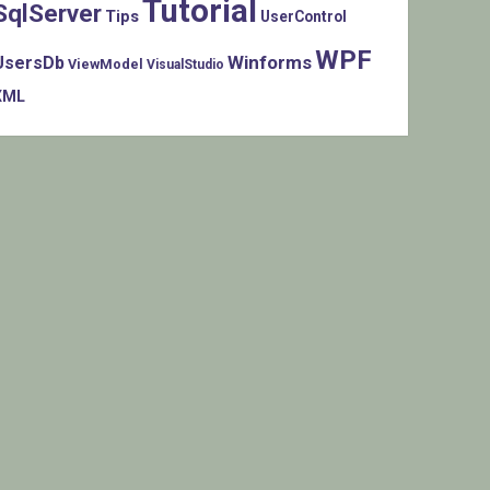
Tutorial
SqlServer
Tips
UserControl
WPF
Winforms
UsersDb
ViewModel
VisualStudio
XML