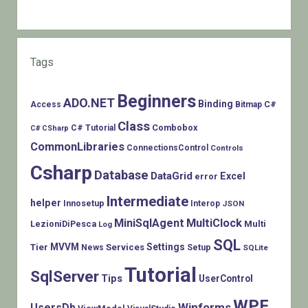
Tags
Beginners
ADO.NET
Binding
C#
Access
Bitmap
Class
Combobox
C# Tutorial
C# CSharp
CommonLibraries
ConnectionsControl
Controls
Csharp
Database
DataGrid
Excel
error
Intermediate
helper
Innosetup
Interop
JSON
MiniSqlAgent
MultiClock
LezioniDiPesca
Multi
Log
SQL
MVVM
Settings
Tier
Services
Setup
News
SQLite
Tutorial
SqlServer
Tips
UserControl
WPF
Winforms
UsersDb