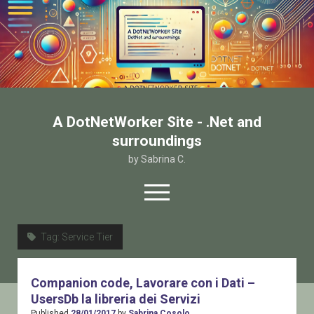
A DotNetWorker Site - .Net and
surroundings
by Sabrina C.
open
menu
twitter
facebook
email-form
Tag:
Service Tier
Home
Companion code, Lavorare con i Dati –
Chi sono
UsersDb la libreria dei Servizi
Contatto
Published
28/01/2017
by
Sabrina Cosolo