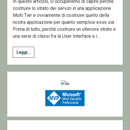
In questo articolo, ci occuperemo di capire perché
costruire lo strato dei servizi in una applicazione
Multi Tier e ovviamente di costruire quello della
nostra applicazione per quanto semplice esso sia.
Prima di tutto, perché costruire un ulteriore strato e
una serie di classi fra la User Interface e i…
9
Leggi…
–
Lavorare
con
Sidebar
i
Dati
–
UsersDb
la
libreria
dei
Servizi