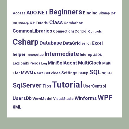
Beginners
ADO.NET
Binding
C#
Access
Bitmap
Class
Combobox
C# Tutorial
C# CSharp
CommonLibraries
ConnectionsControl
Controls
Csharp
Database
DataGrid
Excel
error
Intermediate
helper
Innosetup
Interop
JSON
MiniSqlAgent
MultiClock
LezioniDiPesca
Multi
Log
SQL
MVVM
Settings
Tier
Services
Setup
News
SQLite
Tutorial
SqlServer
Tips
UserControl
WPF
Winforms
UsersDb
ViewModel
VisualStudio
XML