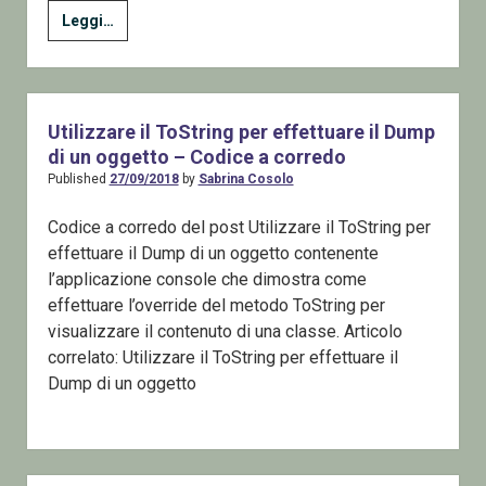
Utilizzare
Leggi…
il
ToString
per
effettuare
Utilizzare il ToString per effettuare il Dump
il
di un oggetto – Codice a corredo
Dump
Published
27/09/2018
by
Sabrina Cosolo
di
Codice a corredo del post Utilizzare il ToString per
un
effettuare il Dump di un oggetto contenente
oggetto
l’applicazione console che dimostra come
effettuare l’override del metodo ToString per
visualizzare il contenuto di una classe. Articolo
correlato: Utilizzare il ToString per effettuare il
Dump di un oggetto