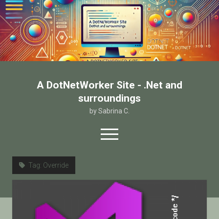
A DotNetWorker Site - .Net and
surroundings
by Sabrina C.
open
menu
twitter
facebook
email-form
Tag:
Override
Home
Chi sono
Contatto