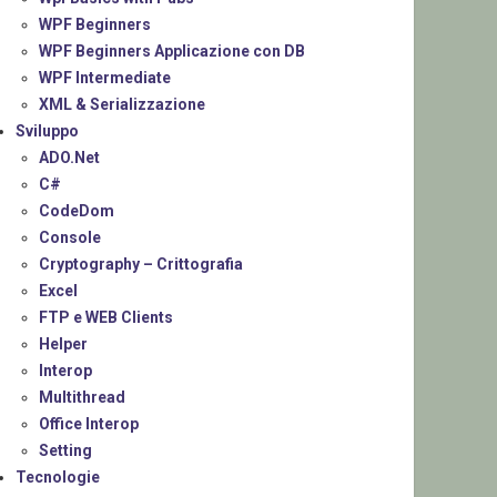
WPF Beginners
WPF Beginners Applicazione con DB
WPF Intermediate
XML & Serializzazione
Sviluppo
ADO.Net
C#
CodeDom
Console
Cryptography – Crittografia
Excel
FTP e WEB Clients
Helper
Interop
Multithread
Office Interop
Setting
Tecnologie