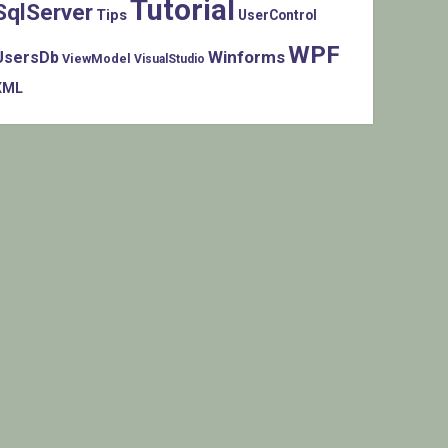
Tutorial
SqlServer
Tips
UserControl
WPF
Winforms
UsersDb
ViewModel
VisualStudio
XML