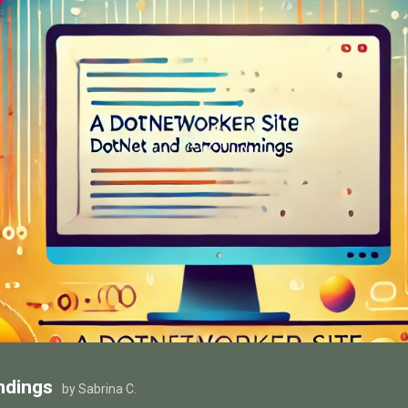
ndings
by Sabrina C.