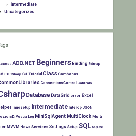
Intermediate
Uncategorized
Tags
Beginners
ADO.NET
Binding
Access
Bitmap
Class
C#
Combobox
C# Tutorial
C# CSharp
CommonLibraries
ConnectionsControl
Controls
Csharp
Database
DataGrid
Excel
error
Intermediate
helper
Innosetup
Interop
JSON
MiniSqlAgent
MultiClock
LezioniDiPesca
Multi
Log
SQL
MVVM
Settings
ier
Services
Setup
News
SQLite