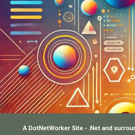
A DotNetWorker Site - .Net and surrou