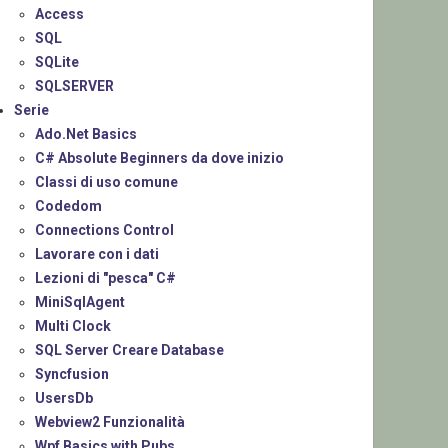
Access
SQL
SQLite
SQLSERVER
Serie
Ado.Net Basics
C# Absolute Beginners da dove inizio
Classi di uso comune
Codedom
Connections Control
Lavorare con i dati
Lezioni di "pesca" C#
MiniSqlAgent
Multi Clock
SQL Server Creare Database
Syncfusion
UsersDb
Webview2 Funzionalità
Wpf Basics with Pubs