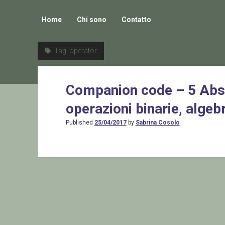
Home
Chi sono
Contatto
Tag:
operator
Companion code – 5 Abso
operazioni binarie, algebr
Published
25/04/2017
by
Sabrina Cosolo