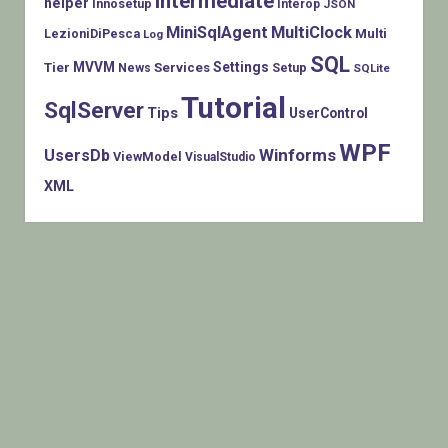
Intermediate
helper
Innosetup
Interop
JSON
MiniSqlAgent
MultiClock
LezioniDiPesca
Multi
Log
SQL
MVVM
Settings
Tier
Services
Setup
News
SQLite
Tutorial
SqlServer
Tips
UserControl
WPF
Winforms
UsersDb
ViewModel
VisualStudio
XML