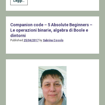
5
Leggi…
Absolute
Beginners
–
Le
Companion code – 5 Absolute Beginners –
operazioni
Le operazioni binarie, algebra di Boole e
binarie,
dintorni
algebra
Published
25/04/2017
by
Sabrina Cosolo
di
Boole
e
Sidebar
dintorni