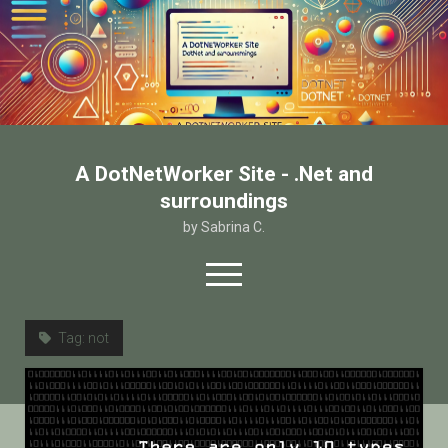
A DotNetWorker Site - .Net and
surroundings
by Sabrina C.
open
menu
twitter
facebook
email-form
Tag:
not
Home
Chi sono
Contatto