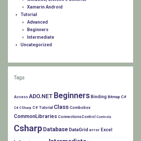
Xamarin Android
Tutorial
Advanced
Beginners
Intermediate
Uncategorized
Tags
Beginners
ADO.NET
Binding
C#
Access
Bitmap
Class
Combobox
C# Tutorial
C# CSharp
CommonLibraries
ConnectionsControl
Controls
Csharp
Database
DataGrid
Excel
error