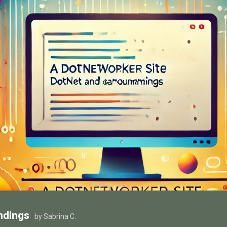
ndings
by Sabrina C.