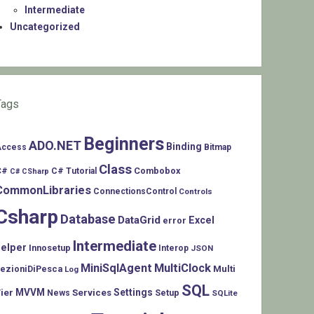
Intermediate
Uncategorized
Tags
Beginners
ADO.NET
Binding
Access
Bitmap
Class
C#
Combobox
C# Tutorial
C# CSharp
CommonLibraries
ConnectionsControl
Controls
Csharp
Database
DataGrid
Excel
error
Intermediate
helper
Innosetup
Interop
JSON
MiniSqlAgent
MultiClock
LezioniDiPesca
Multi
Log
SQL
MVVM
Settings
ier
Services
Setup
News
SQLite