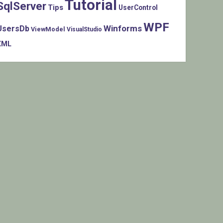
Tutorial
SqlServer
Tips
UserControl
WPF
Winforms
UsersDb
ViewModel
VisualStudio
XML