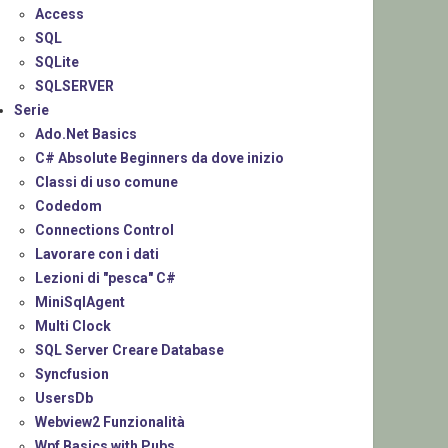
Access
SQL
SQLite
SQLSERVER
Serie
Ado.Net Basics
C# Absolute Beginners da dove inizio
Classi di uso comune
Codedom
Connections Control
Lavorare con i dati
Lezioni di "pesca" C#
MiniSqlAgent
Multi Clock
SQL Server Creare Database
Syncfusion
UsersDb
Webview2 Funzionalità
Wpf Basics with Pubs