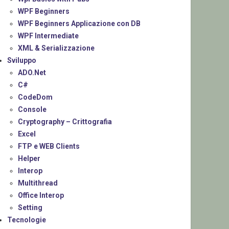
WPF Beginners
WPF Beginners Applicazione con DB
WPF Intermediate
XML & Serializzazione
Sviluppo
ADO.Net
C#
CodeDom
Console
Cryptography – Crittografia
Excel
FTP e WEB Clients
Helper
Interop
Multithread
Office Interop
Setting
Tecnologie