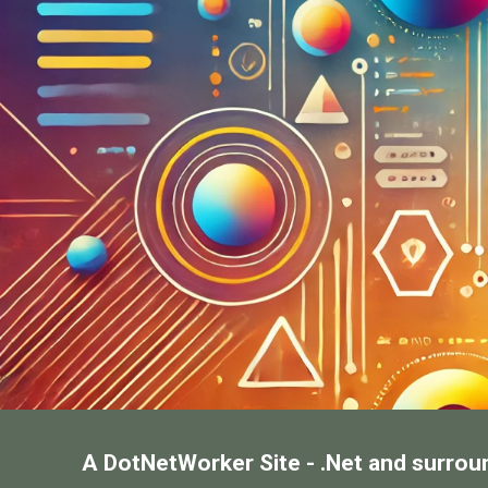
A DotNetWorker Site - .Net and surrou