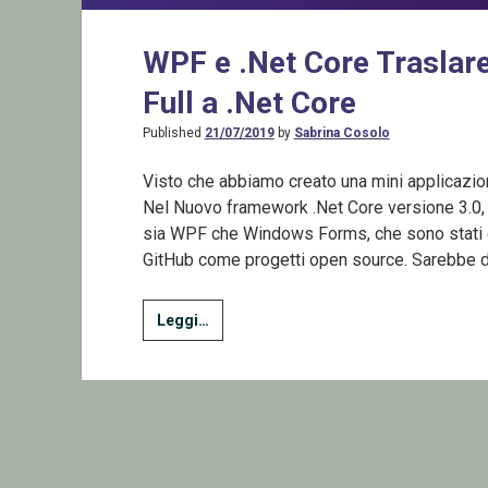
WPF e .Net Core Traslare
Full a .Net Core
Published
21/07/2019
by
Sabrina Cosolo
Visto che abbiamo creato una mini applicazio
Nel Nuovo framework .Net Core versione 3.0, c
sia WPF che Windows Forms, che sono stati c
GitHub come progetti open source. Sarebbe 
WPF
Leggi…
e
.Net
Core
Traslare
un
applicazione