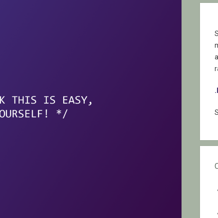
S
r
S