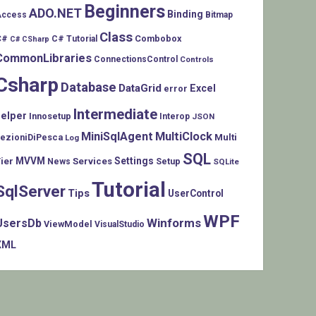
Beginners
ADO.NET
Binding
Access
Bitmap
Class
C#
Combobox
C# Tutorial
C# CSharp
CommonLibraries
ConnectionsControl
Controls
Csharp
Database
DataGrid
Excel
error
Intermediate
helper
Innosetup
Interop
JSON
MiniSqlAgent
MultiClock
LezioniDiPesca
Multi
Log
SQL
MVVM
Settings
ier
Services
Setup
News
SQLite
Tutorial
SqlServer
Tips
UserControl
WPF
Winforms
UsersDb
ViewModel
VisualStudio
XML