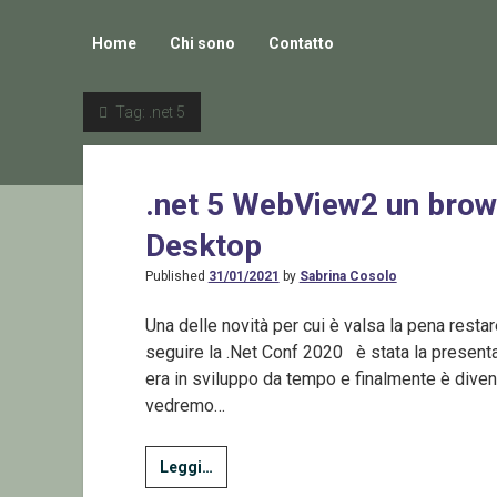
Home
Chi sono
Contatto
Tag:
.net 5
.net 5 WebView2 un brow
Desktop
Published
31/01/2021
by
Sabrina Cosolo
Una delle novità per cui è valsa la pena resta
seguire la .Net Conf 2020 è stata la presen
era in sviluppo da tempo e finalmente è divenu
vedremo…
.net
Leggi…
5