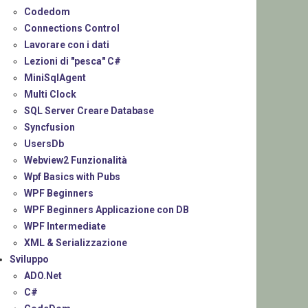
Codedom
Connections Control
Lavorare con i dati
Lezioni di "pesca" C#
MiniSqlAgent
Multi Clock
SQL Server Creare Database
Syncfusion
UsersDb
Webview2 Funzionalità
Wpf Basics with Pubs
WPF Beginners
WPF Beginners Applicazione con DB
WPF Intermediate
XML & Serializzazione
Sviluppo
ADO.Net
C#