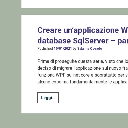
WebView2
un
browser
moderno
Creare un’applicazione W
nelle
database SqlServer – par
app
Desktop
Published
10/01/2021
by
Sabrina Cosolo
Prima di proseguire questa serie, visto che l
deciso di migrare l’applicazione sul nuovo f
funziona WPF su .net core e soprattutto per 
alcune cose ma fondamentalmente le applic
Creare
Leggi…
un’applicazione
WPF
per
gestire