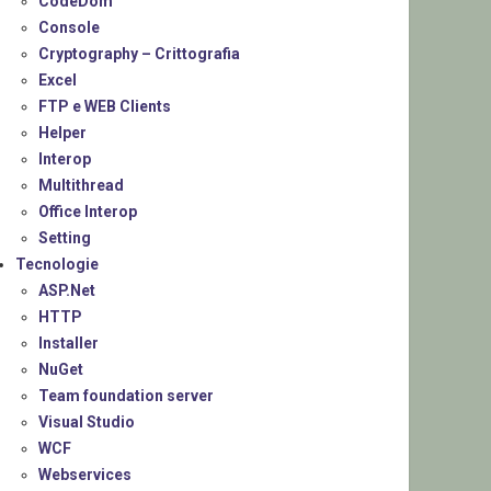
CodeDom
Console
Cryptography – Crittografia
Excel
FTP e WEB Clients
Helper
Interop
Multithread
Office Interop
Setting
Tecnologie
ASP.Net
HTTP
Installer
NuGet
Team foundation server
Visual Studio
WCF
Webservices