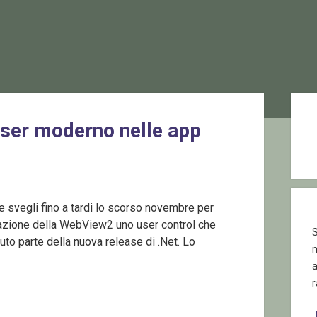
Sid
ser moderno nelle app
re svegli fino a tardi lo scorso novembre per
tazione della WebView2 uno user control che
S
to parte della nuova release di .Net. Lo
r