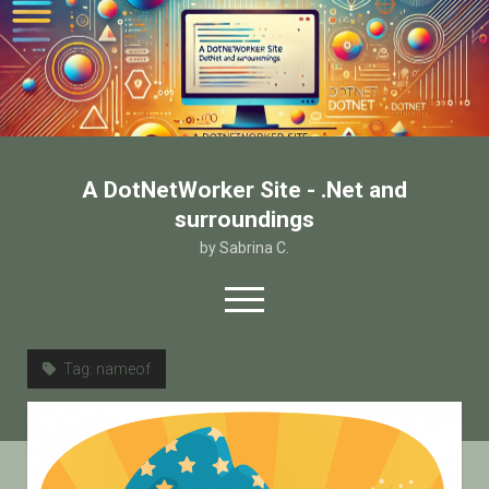
A DotNetWorker Site - .Net and
surroundings
by Sabrina C.
open
menu
twitter
facebook
email-form
Tag:
nameof
Home
Chi sono
Contatto