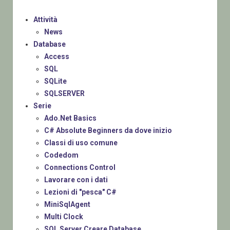
Attività
News
Database
Access
SQL
SQLite
SQLSERVER
Serie
Ado.Net Basics
C# Absolute Beginners da dove inizio
Classi di uso comune
Codedom
Connections Control
Lavorare con i dati
Lezioni di "pesca" C#
MiniSqlAgent
Multi Clock
SQL Server Creare Database