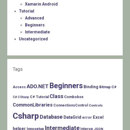
Xamarin Android
Tutorial
Advanced
Beginners
Intermediate
Uncategorized
Tags
Beginners
ADO.NET
Binding
C#
Access
Bitmap
Class
Combobox
C# Tutorial
C# CSharp
CommonLibraries
ConnectionsControl
Controls
Csharp
Database
DataGrid
Excel
error
Intermediate
helper
Innosetup
Interop
JSON