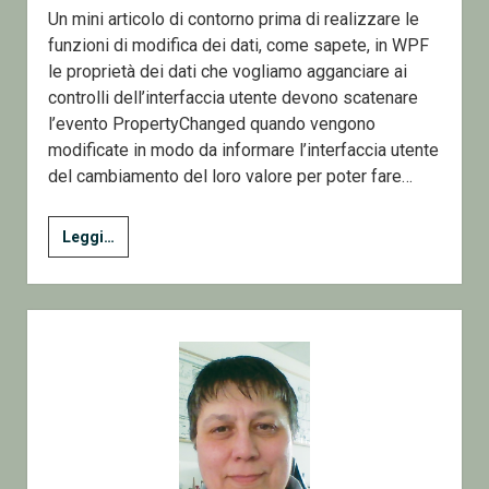
Un mini articolo di contorno prima di realizzare le
funzioni di modifica dei dati, come sapete, in WPF
le proprietà dei dati che vogliamo agganciare ai
controlli dell’interfaccia utente devono scatenare
l’evento PropertyChanged quando vengono
modificate in modo da informare l’interfaccia utente
del cambiamento del loro valore per poter fare…
Creare
Leggi…
un’applicazione
WPF
per
Sidebar
gestire
Dati
su
un
database
SqlServer