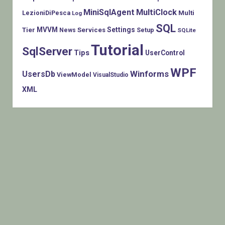
MiniSqlAgent
MultiClock
LezioniDiPesca
Multi
Log
SQL
MVVM
Settings
Tier
Services
Setup
News
SQLite
Tutorial
SqlServer
Tips
UserControl
WPF
Winforms
UsersDb
ViewModel
VisualStudio
XML