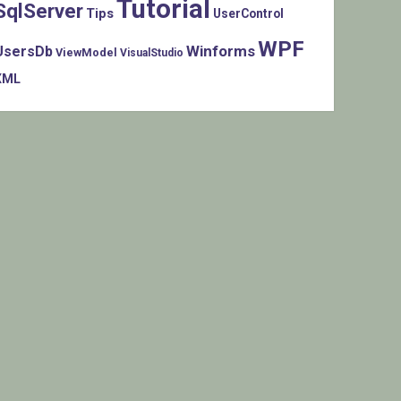
Tutorial
SqlServer
Tips
UserControl
WPF
Winforms
UsersDb
ViewModel
VisualStudio
XML