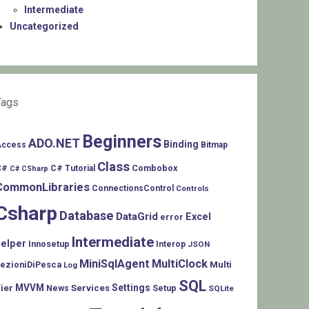
Intermediate
Uncategorized
Tags
Beginners
ADO.NET
Binding
Access
Bitmap
Class
C#
Combobox
C# Tutorial
C# CSharp
CommonLibraries
ConnectionsControl
Controls
Csharp
Database
DataGrid
Excel
error
Intermediate
helper
Innosetup
Interop
JSON
MiniSqlAgent
MultiClock
LezioniDiPesca
Multi
Log
SQL
MVVM
Settings
ier
Services
Setup
News
SQLite