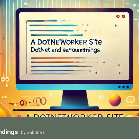
ndings
by Sabrina C.