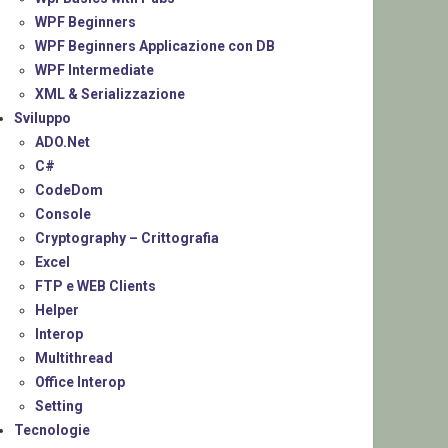
WPF Beginners
WPF Beginners Applicazione con DB
WPF Intermediate
XML & Serializzazione
Sviluppo
ADO.Net
C#
CodeDom
Console
Cryptography – Crittografia
Excel
FTP e WEB Clients
Helper
Interop
Multithread
Office Interop
Setting
Tecnologie