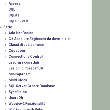
Access
SQL
SQLite
SQLSERVER
Serie
Ado.Net Basics
C# Absolute Beginners da dove inizio
Classi di uso comune
Codedom
Connections Control
Lavorare con i dati
Lezioni di "pesca" C#
MiniSqlAgent
Multi Clock
SQL Server Creare Database
Syncfusion
UsersDb
Webview2 Funzionalità
Wpf Basics with Pubs