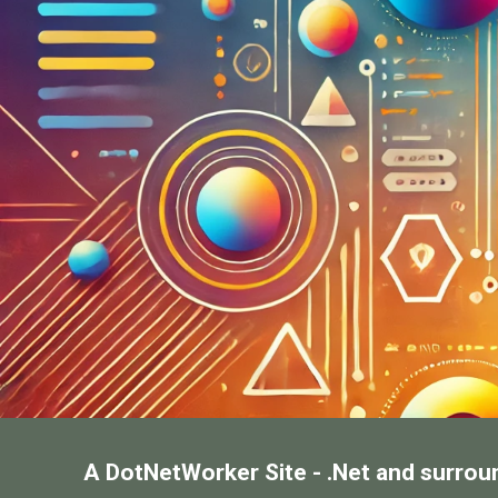
A DotNetWorker Site - .Net and surrou