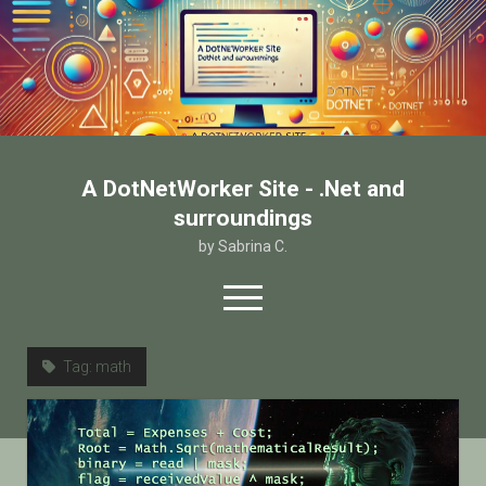
A DotNetWorker Site - .Net and
surroundings
by Sabrina C.
open
menu
twitter
facebook
email-form
Tag:
math
Home
Chi sono
Contatto