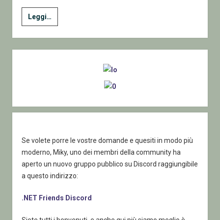
4
Leggi…
Absolute
Beginners
–
Sidebar
Le
operazioni
aritmetiche
di
base
Se volete porre le vostre domande e quesiti in modo più
moderno, Miky, uno dei membri della community ha
aperto un nuovo gruppo pubblico su Discord raggiungibile
a questo indirizzo:
.NET Friends Discord