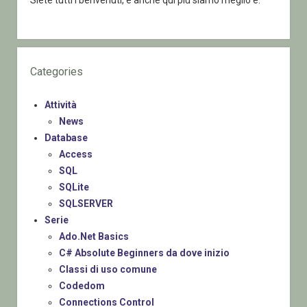
Siete tutti i benvenuti, e anche qui più siamo meglio è.
Categories
Attività
News
Database
Access
SQL
SQLite
SQLSERVER
Serie
Ado.Net Basics
C# Absolute Beginners da dove inizio
Classi di uso comune
Codedom
Connections Control