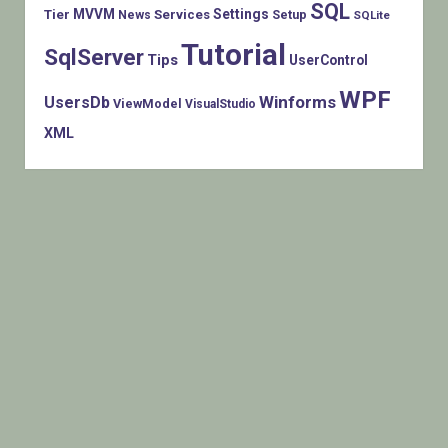
SQL
MVVM
Settings
Tier
Services
Setup
News
SQLite
Tutorial
SqlServer
Tips
UserControl
WPF
Winforms
UsersDb
ViewModel
VisualStudio
XML