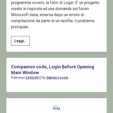
programma ovvero, la form di Login. E’ un progetto
creato in risposta ad una domanda sul forum
Microsoft italia, emersa dopo un errore di
compilazione da parte di un neofita. Il problema
principale…
Come
Leggi…
chiedere
un
Login
prima
Companion code, Login Before Opening
di
Main Window
far
Published
23/02/2017
by
Sabrina Cosolo
partire
l’applicazione
in
Sidebar
Windows
Forms