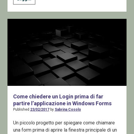
la
form
di
Login
in
WPF
Come chiedere un Login prima di far
partire l’applicazione in Windows Forms
Published
23/02/2017
by
Sabrina Cosolo
Un piccolo progetto per spiegare come chiamare
una form prima di aprire la finestra principale di un