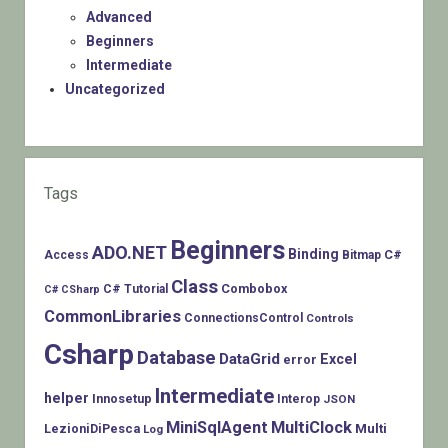
Advanced
Beginners
Intermediate
Uncategorized
Tags
Beginners
ADO.NET
Binding
C#
Access
Bitmap
Class
Combobox
C# Tutorial
C# CSharp
CommonLibraries
ConnectionsControl
Controls
Csharp
Database
DataGrid
Excel
error
Intermediate
helper
Innosetup
Interop
JSON
MiniSqlAgent
MultiClock
LezioniDiPesca
Multi
Log