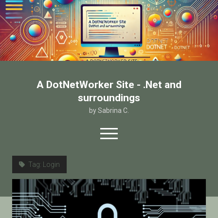
A DotNetWorker Site - .Net and
surroundings
by Sabrina C.
open
menu
twitter
facebook
email-form
Tag:
Login
Home
Chi sono
Contatto