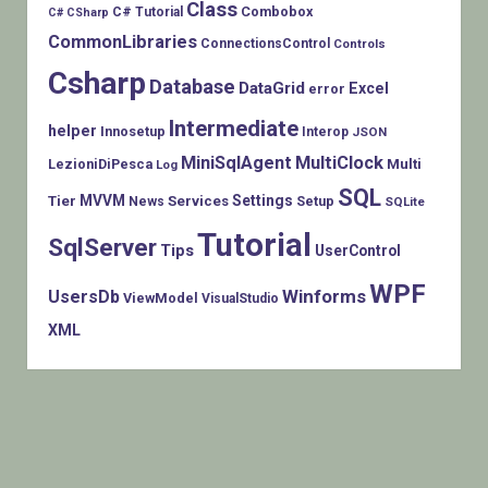
Class
Combobox
C# Tutorial
C# CSharp
CommonLibraries
ConnectionsControl
Controls
Csharp
Database
DataGrid
Excel
error
Intermediate
helper
Innosetup
Interop
JSON
MiniSqlAgent
MultiClock
LezioniDiPesca
Multi
Log
SQL
MVVM
Settings
Tier
Services
Setup
News
SQLite
Tutorial
SqlServer
Tips
UserControl
WPF
Winforms
UsersDb
ViewModel
VisualStudio
XML