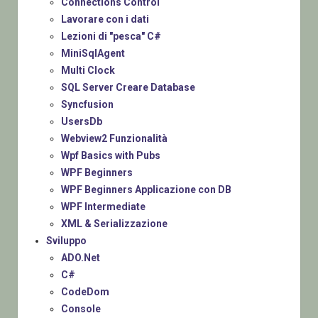
Connections Control
Lavorare con i dati
Lezioni di "pesca" C#
MiniSqlAgent
Multi Clock
SQL Server Creare Database
Syncfusion
UsersDb
Webview2 Funzionalità
Wpf Basics with Pubs
WPF Beginners
WPF Beginners Applicazione con DB
WPF Intermediate
XML & Serializzazione
Sviluppo
ADO.Net
C#
CodeDom
Console