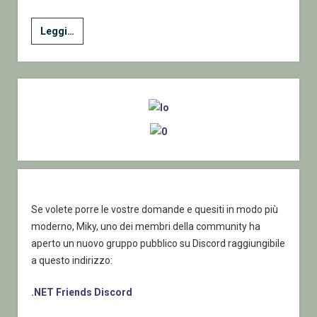
3
Leggi…
Absolute
Beginners
–
Sidebar
Keywords
Identificatori
e
variabili
Se volete porre le vostre domande e quesiti in modo più
moderno, Miky, uno dei membri della community ha
aperto un nuovo gruppo pubblico su Discord raggiungibile
a questo indirizzo:
.NET Friends Discord