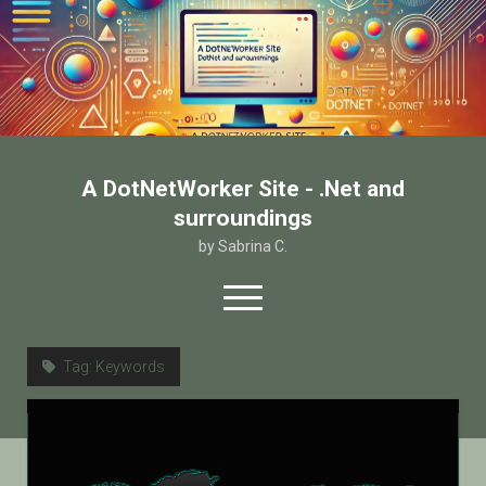
A DotNetWorker Site - .Net and
surroundings
by Sabrina C.
open
menu
twitter
facebook
email-form
Tag:
Keywords
Home
Chi sono
Contatto