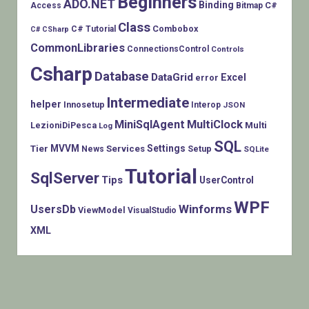
Beginners
ADO.NET
Binding
C#
Access
Bitmap
Class
Combobox
C# Tutorial
C# CSharp
CommonLibraries
ConnectionsControl
Controls
Csharp
Database
DataGrid
Excel
error
Intermediate
helper
Innosetup
Interop
JSON
MiniSqlAgent
MultiClock
LezioniDiPesca
Multi
Log
SQL
MVVM
Settings
Tier
Services
Setup
News
SQLite
Tutorial
SqlServer
Tips
UserControl
WPF
Winforms
UsersDb
ViewModel
VisualStudio
XML