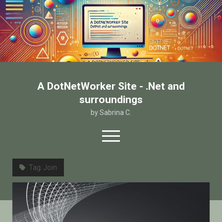
A DotNetWorker Site - .Net and
surroundings
by Sabrina C.
open
menu
twitter
facebook
email-form
Tag:
Join
Home
Chi sono
Contatto