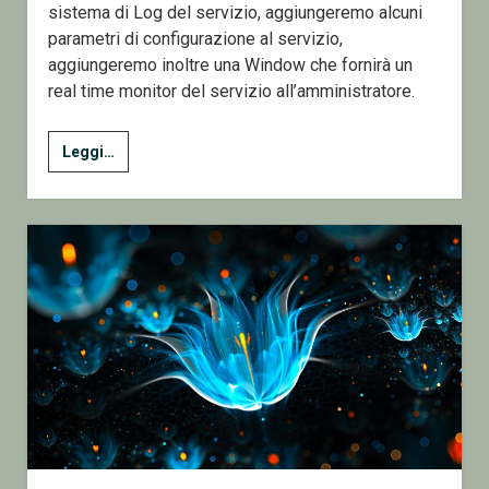
sistema di Log del servizio, aggiungeremo alcuni
parametri di configurazione al servizio,
aggiungeremo inoltre una Window che fornirà un
real time monitor del servizio all’amministratore.
6
Leggi…
–
MiniSqlAgent
–
Aggiungere
il
supporto
ai
Messaggi
HTTP
tra
un
servizio