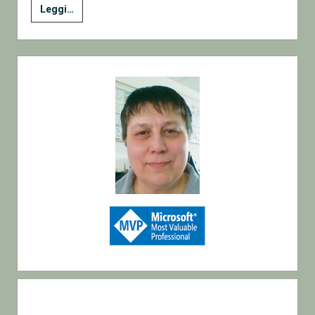
HTTP
Leggi…
Listener
e
XML
Sidebar