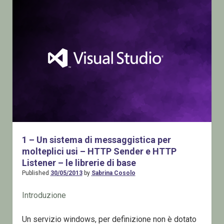
di
messaggistica
per
molteplici
usi
–
HTTP
Sender
e
HTTP
Listener
1 – Un sistema di messaggistica per
–
molteplici usi – HTTP Sender e HTTP
Il
Listener – le librerie di base
progetto
Published
30/05/2013
by
Sabrina Cosolo
di
test
Introduzione
Un servizio windows, per definizione non è dotato