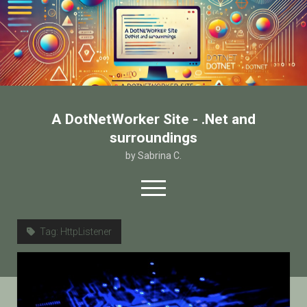
A DotNetWorker Site - .Net and
surroundings
by Sabrina C.
open
menu
twitter
facebook
email-form
Tag:
HttpListener
Home
Chi sono
Contatto