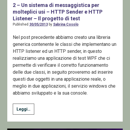
di
2 – Un sistema di messaggistica per
Windows
molteplici usi – HTTP Sender e HTTP
e
Listener – Il progetto di test
la
Published
30/05/2013
by
Sabrina Cosolo
sua
Console
Nel post precedente abbiamo creato una libreria
generica contenente le classi che implementano un
HTTP listener ed un HTTP sender, in questo
realizziamo una applicazione di test WPF che ci
permette di verificare il corretto funzionamento
delle due classi, in seguito proveremo ad inserire
questi due oggetti in una applicazione reale, o
meglio in due applicazioni, il servizio windows che
abbiamo sviluppato e la sua console.
2
Leggi…
–
Un
sistema