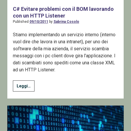
–
C# Evitare problemi con il BOM lavorando
le
con un HTTP Listener
librerie
Published
09/10/2011
by
Sabrina Cosolo
di
Stiamo implementando un servizio interno (interno
base
vuol dire che lavora in una intranet), per uno dei
software della mia azienda, il servizio scambia
messaggi con i pc client dove gira l’applicazione. I
dati scambiati sono spediti come una classe XML
ad un HTTP Listener.
C#
Leggi…
Evitare
problemi
con
il
BOM
lavorando