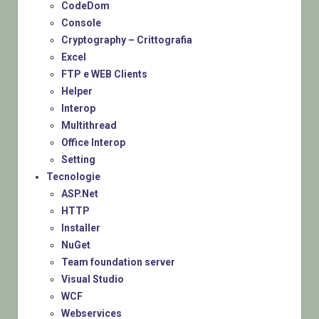
CodeDom
Console
Cryptography – Crittografia
Excel
FTP e WEB Clients
Helper
Interop
Multithread
Office Interop
Setting
Tecnologie
ASP.Net
HTTP
Installer
NuGet
Team foundation server
Visual Studio
WCF
Webservices