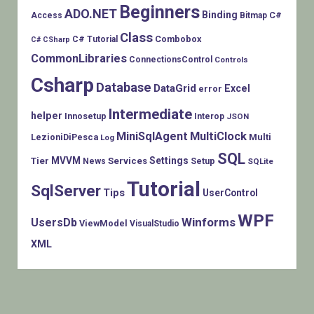
Beginners
ADO.NET
Binding
C#
Access
Bitmap
Class
Combobox
C# Tutorial
C# CSharp
CommonLibraries
ConnectionsControl
Controls
Csharp
Database
DataGrid
Excel
error
Intermediate
helper
Innosetup
Interop
JSON
MiniSqlAgent
MultiClock
LezioniDiPesca
Multi
Log
SQL
MVVM
Settings
Tier
Services
Setup
News
SQLite
Tutorial
SqlServer
Tips
UserControl
WPF
Winforms
UsersDb
ViewModel
VisualStudio
XML