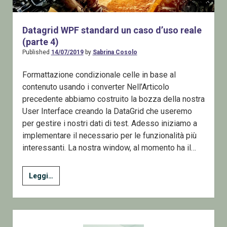
Datagrid WPF standard un caso d’uso reale
(parte 4)
Published
14/07/2019
by
Sabrina Cosolo
Formattazione condizionale celle in base al
contenuto usando i converter Nell’Articolo
precedente abbiamo costruito la bozza della nostra
User Interface creando la DataGrid che useremo
per gestire i nostri dati di test. Adesso iniziamo a
implementare il necessario per le funzionalità più
interessanti. La nostra window, al momento ha il…
Datagrid
Leggi…
WPF
standard
un
Sidebar
caso