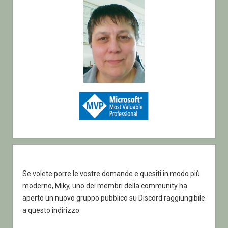
d’uso
reale
(parte
4)
Se volete porre le vostre domande e quesiti in modo più
moderno, Miky, uno dei membri della community ha
aperto un nuovo gruppo pubblico su Discord raggiungibile
a questo indirizzo: