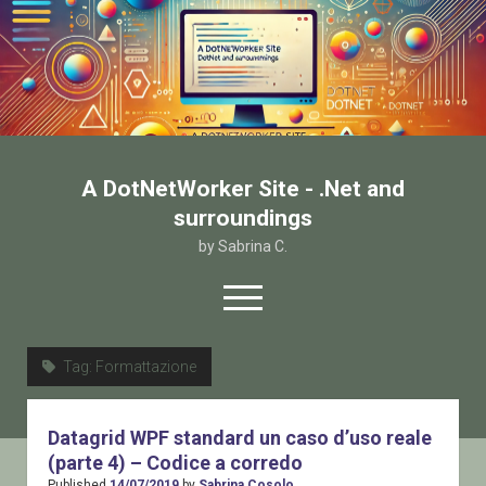
A DotNetWorker Site - .Net and
surroundings
by Sabrina C.
open
menu
twitter
facebook
email-form
Tag:
Formattazione
Home
Datagrid WPF standard un caso d’uso reale
Chi sono
(parte 4) – Codice a corredo
Contatto
Published
14/07/2019
by
Sabrina Cosolo