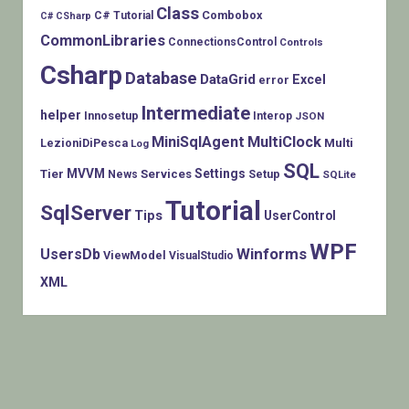
Class
Combobox
C# Tutorial
C# CSharp
CommonLibraries
ConnectionsControl
Controls
Csharp
Database
DataGrid
Excel
error
Intermediate
helper
Innosetup
Interop
JSON
MiniSqlAgent
MultiClock
LezioniDiPesca
Multi
Log
SQL
MVVM
Settings
Tier
Services
Setup
News
SQLite
Tutorial
SqlServer
Tips
UserControl
WPF
Winforms
UsersDb
ViewModel
VisualStudio
XML