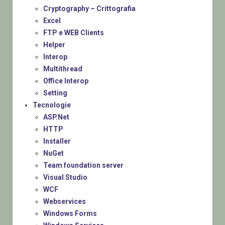
Cryptography – Crittografia
Excel
FTP e WEB Clients
Helper
Interop
Multithread
Office Interop
Setting
Tecnologie
ASP.Net
HTTP
Installer
NuGet
Team foundation server
Visual Studio
WCF
Webservices
Windows Forms