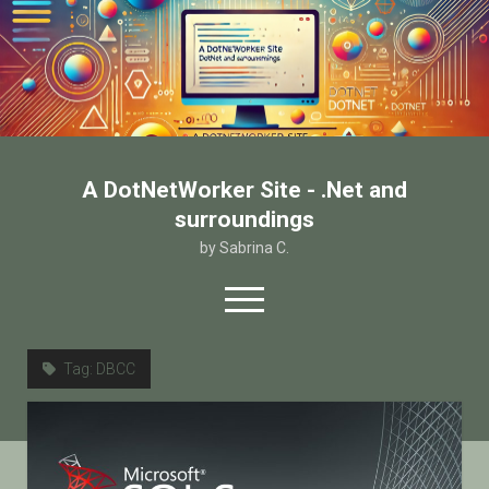
A DotNetWorker Site - .Net and
surroundings
by Sabrina C.
open
menu
twitter
facebook
email-form
Tag:
DBCC
Home
Chi sono
Contatto