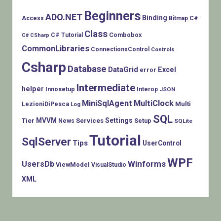
Beginners
ADO.NET
Binding
C#
Access
Bitmap
Class
Combobox
C# Tutorial
C# CSharp
CommonLibraries
ConnectionsControl
Controls
Csharp
Database
DataGrid
Excel
error
Intermediate
helper
Innosetup
Interop
JSON
MiniSqlAgent
MultiClock
LezioniDiPesca
Multi
Log
SQL
MVVM
Settings
Tier
Services
Setup
News
SQLite
Tutorial
SqlServer
Tips
UserControl
WPF
Winforms
UsersDb
ViewModel
VisualStudio
XML