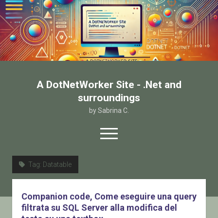
A DotNetWorker Site - .Net and
surroundings
by Sabrina C.
open
menu
twitter
facebook
email-form
Tag:
Datatable
Home
Companion code, Come eseguire una query
Chi sono
filtrata su SQL Server alla modifica del
Contatto