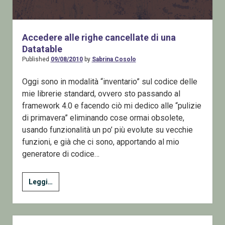
Accedere alle righe cancellate di una
Datatable
Published
09/08/2010
by
Sabrina Cosolo
Oggi sono in modalità “inventario” sul codice delle
mie librerie standard, ovvero sto passando al
framework 4.0 e facendo ciò mi dedico alle “pulizie
di primavera” eliminando cose ormai obsolete,
usando funzionalità un po’ più evolute su vecchie
funzioni, e già che ci sono, apportando al mio
generatore di codice…
Accedere
Leggi…
alle
righe
cancellate
Sidebar