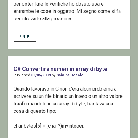
per poter fare le verifiche ho dovuto usare
entrambe le cose in oggetto. Mi segno come si fa
per ritrovarlo alla prossima:
C#
Leggi…
Convertire
byte
array
in
C# Convertire numeri in array di byte
int16
Published
30/05/2009
by
Sabrina Cosolo
array
e
Quando lavoravo in C non c’era alcun problema a
convertire
scrivere su un file binario un intero o un altro valore
un
trasformandolo in un array di byte, bastava una
numero
cosa di questo tipo:
in
stringa
char bytes[5] = (char *)myinteger;
binaria