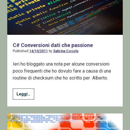
C# Conversioni dati che passione
Published
14/10/2011
by
Sabrina Cosolo
Ieri ho bloggato una nota per alcune conversioni
poco frequenti che ho dovuto fare a causa di una
routine di checksum che ho scritto per Alberto.
C#
Leggi…
Conversioni
dati
che
passione