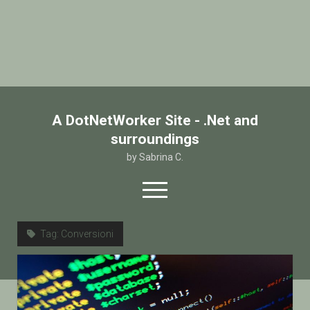
A DotNetWorker Site - .Net and
surroundings
by Sabrina C.
open
menu
twitter
facebook
email-form
Tag:
Conversioni
Home
Chi sono
Contatto