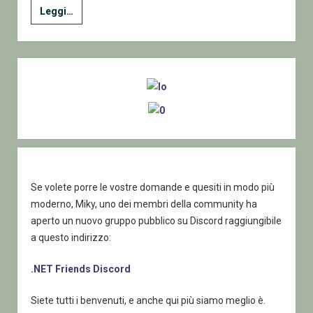
C#
Leggi…
Convertire
numeri
in
Sidebar
array
di
byte
Se volete porre le vostre domande e quesiti in modo più
moderno, Miky, uno dei membri della community ha
aperto un nuovo gruppo pubblico su Discord raggiungibile
a questo indirizzo:
.NET Friends Discord
Siete tutti i benvenuti, e anche qui più siamo meglio è.