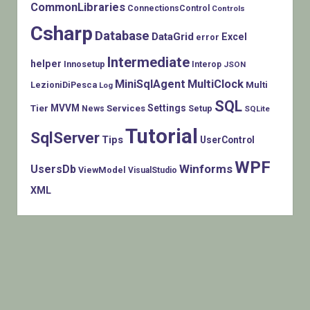
CommonLibraries
ConnectionsControl
Controls
Csharp
Database
DataGrid
Excel
error
Intermediate
helper
Innosetup
Interop
JSON
MiniSqlAgent
MultiClock
LezioniDiPesca
Multi
Log
SQL
MVVM
Settings
Tier
Services
Setup
News
SQLite
Tutorial
SqlServer
Tips
UserControl
WPF
Winforms
UsersDb
ViewModel
VisualStudio
XML