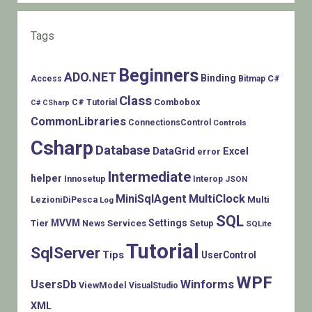
Tags
Beginners
ADO.NET
Binding
C#
Access
Bitmap
Class
Combobox
C# Tutorial
C# CSharp
CommonLibraries
ConnectionsControl
Controls
Csharp
Database
DataGrid
Excel
error
Intermediate
helper
Innosetup
Interop
JSON
MiniSqlAgent
MultiClock
LezioniDiPesca
Multi
Log
SQL
MVVM
Settings
Tier
Services
Setup
News
SQLite
Tutorial
SqlServer
Tips
UserControl
WPF
Winforms
UsersDb
ViewModel
VisualStudio
XML