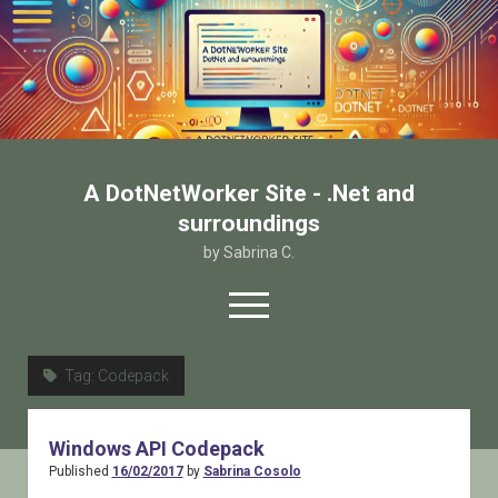
A DotNetWorker Site - .Net and
surroundings
by Sabrina C.
open
menu
twitter
facebook
email-form
Tag:
Codepack
Home
Windows API Codepack
Chi sono
Published
16/02/2017
by
Sabrina Cosolo
Contatto