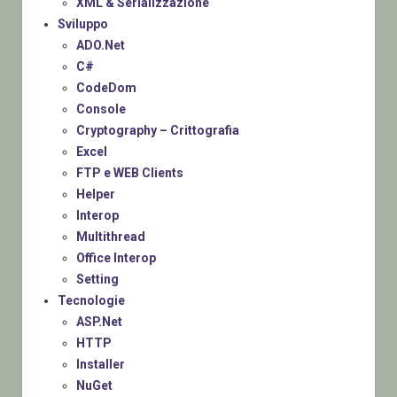
XML & Serializzazione
Sviluppo
ADO.Net
C#
CodeDom
Console
Cryptography – Crittografia
Excel
FTP e WEB Clients
Helper
Interop
Multithread
Office Interop
Setting
Tecnologie
ASP.Net
HTTP
Installer
NuGet