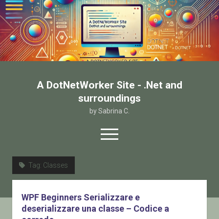
A DotNetWorker Site - .Net and
surroundings
by Sabrina C.
open
menu
twitter
facebook
email-form
Tag:
Classes
Home
WPF Beginners Serializzare e
Chi sono
deserializzare una classe – Codice a
Contatto