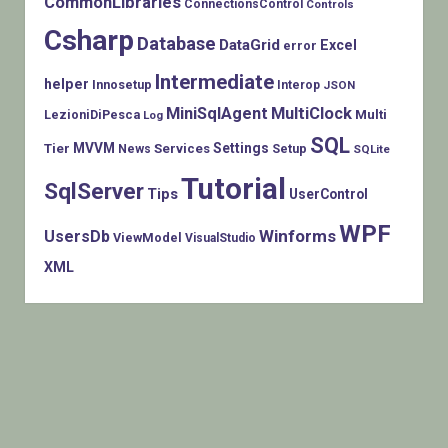
CommonLibraries
ConnectionsControl
Controls
Csharp
Database
DataGrid
Excel
error
Intermediate
helper
Innosetup
Interop
JSON
MiniSqlAgent
MultiClock
LezioniDiPesca
Multi
Log
SQL
MVVM
Settings
Tier
Services
Setup
News
SQLite
Tutorial
SqlServer
Tips
UserControl
WPF
Winforms
UsersDb
ViewModel
VisualStudio
XML