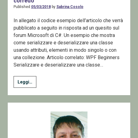
corredo
Published
05/03/2018
by
Sabrina Cosolo
In allegato il codice esempio dell’articolo che verrà
pubblicato a seguito in risposta ad un quesito sul
forum Microsoft di C#. Un esempio che mostra
come serializzare e deserializzare una classe
usando attributi, elementi in modo singolo o con
una collezione. Articolo correlato: WPF Beginners
Serializzare e deserializzare una classe…
WPF
Leggi…
Beginners
Serializzare
e
Sidebar
deserializzare
una
classe
–