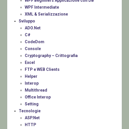
WPF Beginners Applicazione con DB
WPF Intermediate
XML & Serializzazione
Sviluppo
ADO.Net
C#
CodeDom
Console
Cryptography – Crittografia
Excel
FTP e WEB Clients
Helper
Interop
Multithread
Office Interop
Setting
Tecnologie
ASP.Net
HTTP