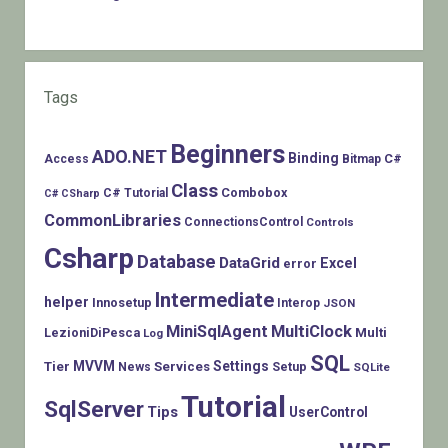
Tags
Beginners
ADO.NET
Binding
C#
Access
Bitmap
Class
Combobox
C# Tutorial
C# CSharp
CommonLibraries
ConnectionsControl
Controls
Csharp
Database
DataGrid
Excel
error
Intermediate
helper
Innosetup
Interop
JSON
MiniSqlAgent
MultiClock
LezioniDiPesca
Multi
Log
SQL
MVVM
Settings
Tier
Services
Setup
News
SQLite
Tutorial
SqlServer
Tips
UserControl