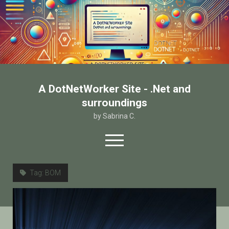
A DotNetWorker Site - .Net and
surroundings
by Sabrina C.
open
menu
twitter
facebook
email-form
Tag:
BOM
Home
Chi sono
Contatto