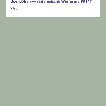
WPF
Winforms
UsersDb
ViewModel
VisualStudio
XML
Histats.com © 2005-2014 Privacy Policy - Terms Of Use -
Check/do opt-out - Powered By Histats