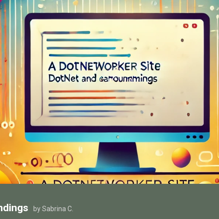
ndings
by Sabrina C.