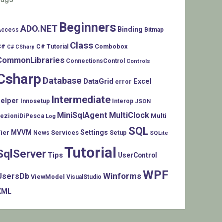
Beginners
ADO.NET
Binding
Access
Bitmap
Class
C#
Combobox
C# Tutorial
C# CSharp
CommonLibraries
ConnectionsControl
Controls
Csharp
Database
DataGrid
Excel
error
Intermediate
helper
Innosetup
Interop
JSON
MiniSqlAgent
MultiClock
LezioniDiPesca
Multi
Log
SQL
MVVM
Settings
ier
Services
Setup
News
SQLite
Tutorial
SqlServer
Tips
UserControl
WPF
Winforms
UsersDb
ViewModel
VisualStudio
XML