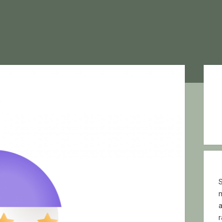
Sid
S
r