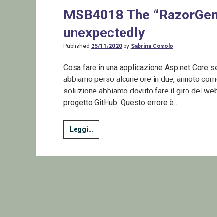
MSB4018 The “RazorGener
unexpectedly
Published
25/11/2020
by
Sabrina Cosolo
Cosa fare in una applicazione Asp.net Core se r
abbiamo perso alcune ore in due, annoto come 
soluzione abbiamo dovuto fare il giro del w
progetto GitHub. Questo errore è…
MSB4018
Leggi…
The
“RazorGenerate”
task
failed
unexpectedly