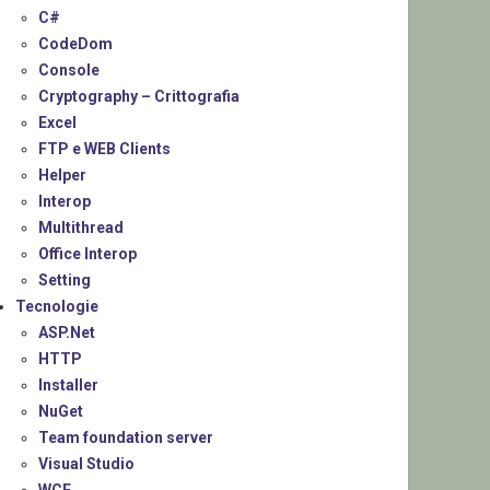
C#
CodeDom
Console
Cryptography – Crittografia
Excel
FTP e WEB Clients
Helper
Interop
Multithread
Office Interop
Setting
Tecnologie
ASP.Net
HTTP
Installer
NuGet
Team foundation server
Visual Studio