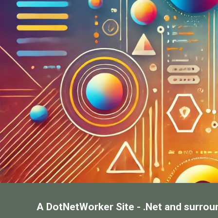
A DotNetWorker Site - .Net and surrou