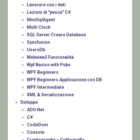
Lavorare con i dati
Lezioni di "pesca" C#
MiniSqlAgent
Multi Clock
SQL Server Creare Database
Syncfusion
UsersDb
Webview2 Funzionalità
Wpf Basics with Pubs
WPF Beginners
WPF Beginners Applicazione con DB
WPF Intermediate
XML & Serializzazione
Sviluppo
ADO.Net
C#
CodeDom
Console
Cryptography – Crittografia