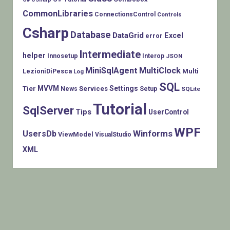
CommonLibraries
ConnectionsControl
Controls
Csharp
Database
DataGrid
Excel
error
Intermediate
helper
Innosetup
Interop
JSON
MiniSqlAgent
MultiClock
LezioniDiPesca
Multi
Log
SQL
MVVM
Settings
Tier
Services
Setup
News
SQLite
Tutorial
SqlServer
Tips
UserControl
WPF
Winforms
UsersDb
ViewModel
VisualStudio
XML