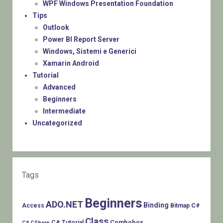
WPF Windows Presentation Foundation
Tips
Outlook
Power BI Report Server
Windows, Sistemi e Generici
Xamarin Android
Tutorial
Advanced
Beginners
Intermediate
Uncategorized
Tags
Beginners
ADO.NET
Binding
C#
Access
Bitmap
Class
Combobox
C# Tutorial
C# CSharp