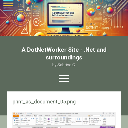
A DotNetWorker Site - .Net and
surroundings
by Sabrina C.
open
menu
twitter
facebook
email-form
print_as_document_05.png
Home
Chi sono
Contatto