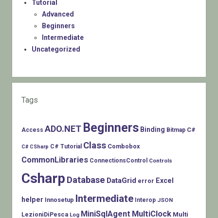
Tutorial
Advanced
Beginners
Intermediate
Uncategorized
Tags
Beginners
ADO.NET
Binding
C#
Access
Bitmap
Class
Combobox
C# Tutorial
C# CSharp
CommonLibraries
ConnectionsControl
Controls
Csharp
Database
DataGrid
Excel
error
Intermediate
helper
Innosetup
Interop
JSON
MiniSqlAgent
MultiClock
LezioniDiPesca
Multi
Log