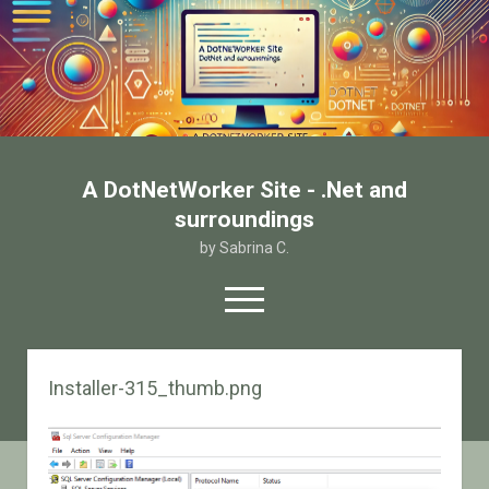
A DotNetWorker Site - .Net and
surroundings
by Sabrina C.
open
menu
twitter
facebook
email-form
Installer-315_thumb.png
Home
Chi sono
Contatto