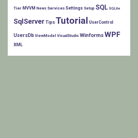
SQL
MVVM
Settings
Tier
Services
Setup
News
SQLite
Tutorial
SqlServer
Tips
UserControl
WPF
Winforms
UsersDb
ViewModel
VisualStudio
XML