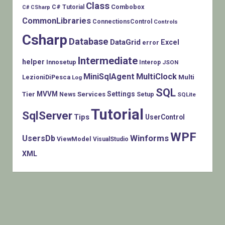
Class
Combobox
C# Tutorial
C# CSharp
CommonLibraries
ConnectionsControl
Controls
Csharp
Database
DataGrid
Excel
error
Intermediate
helper
Innosetup
Interop
JSON
MiniSqlAgent
MultiClock
LezioniDiPesca
Multi
Log
SQL
MVVM
Settings
Tier
Services
Setup
News
SQLite
Tutorial
SqlServer
Tips
UserControl
WPF
Winforms
UsersDb
ViewModel
VisualStudio
XML