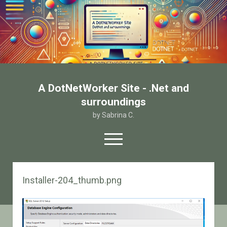
A DotNetWorker Site - .Net and
surroundings
by Sabrina C.
open
menu
twitter
facebook
email-form
Installer-204_thumb.png
Home
Chi sono
Contatto