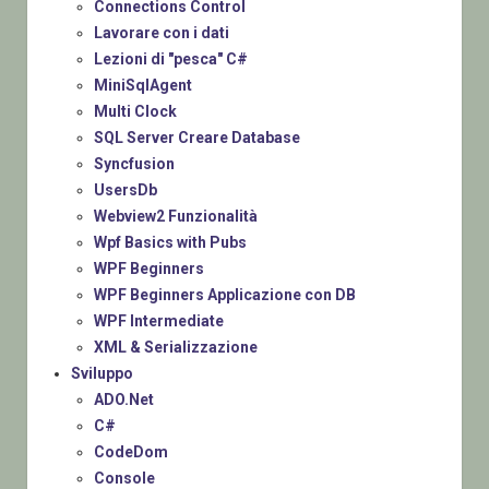
Connections Control
Lavorare con i dati
Lezioni di "pesca" C#
MiniSqlAgent
Multi Clock
SQL Server Creare Database
Syncfusion
UsersDb
Webview2 Funzionalità
Wpf Basics with Pubs
WPF Beginners
WPF Beginners Applicazione con DB
WPF Intermediate
XML & Serializzazione
Sviluppo
ADO.Net
C#
CodeDom
Console