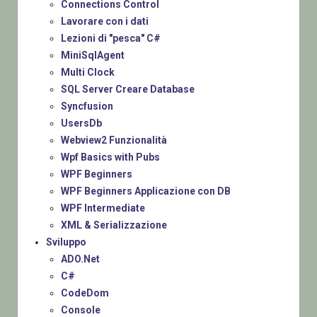
Connections Control
Lavorare con i dati
Lezioni di "pesca" C#
MiniSqlAgent
Multi Clock
SQL Server Creare Database
Syncfusion
UsersDb
Webview2 Funzionalità
Wpf Basics with Pubs
WPF Beginners
WPF Beginners Applicazione con DB
WPF Intermediate
XML & Serializzazione
Sviluppo
ADO.Net
C#
CodeDom
Console