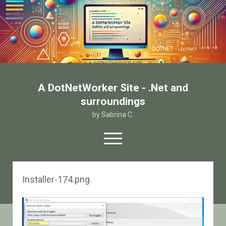
A DotNetWorker Site - .Net and
surroundings
by Sabrina C.
open
menu
twitter
facebook
email-form
Installer-174.png
Home
Chi sono
Contatto