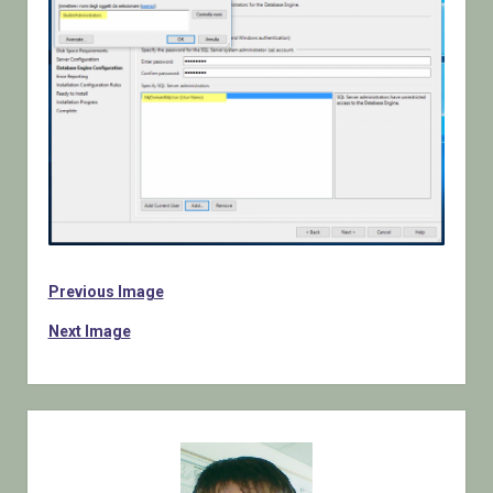
Previous Image
Next Image
Sidebar