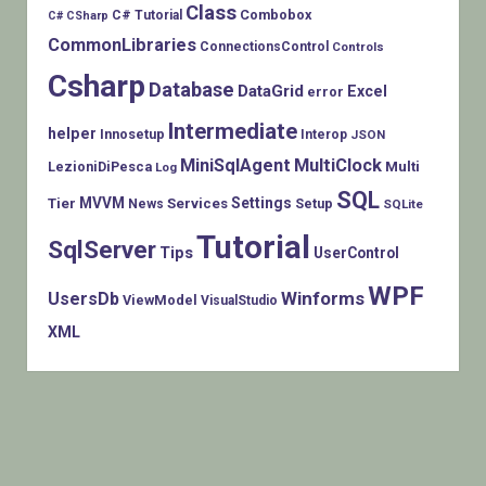
Class
Combobox
C# Tutorial
C# CSharp
CommonLibraries
ConnectionsControl
Controls
Csharp
Database
DataGrid
Excel
error
Intermediate
helper
Innosetup
Interop
JSON
MiniSqlAgent
MultiClock
LezioniDiPesca
Multi
Log
SQL
MVVM
Settings
Tier
Services
Setup
News
SQLite
Tutorial
SqlServer
Tips
UserControl
WPF
Winforms
UsersDb
ViewModel
VisualStudio
XML