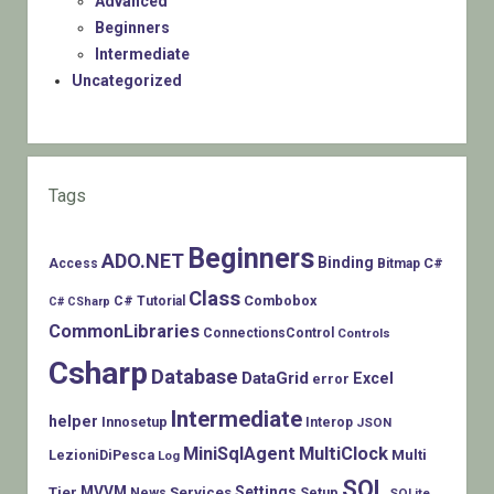
Advanced
Beginners
Intermediate
Uncategorized
Tags
Beginners
ADO.NET
Binding
C#
Access
Bitmap
Class
Combobox
C# Tutorial
C# CSharp
CommonLibraries
ConnectionsControl
Controls
Csharp
Database
DataGrid
Excel
error
Intermediate
helper
Innosetup
Interop
JSON
MiniSqlAgent
MultiClock
LezioniDiPesca
Multi
Log
SQL
MVVM
Settings
Tier
Services
Setup
News
SQLite