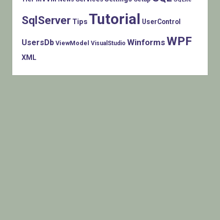
Tutorial
SqlServer
Tips
UserControl
WPF
Winforms
UsersDb
ViewModel
VisualStudio
XML
Histats.com © 2005-2014 Privacy Policy - Terms Of Use -