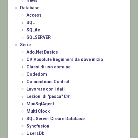
News
Database
Access
SQL
SQLite
SQLSERVER
Serie
Ado.Net Basics
C# Absolute Beginners da dove inizio
Classi di uso comune
Codedom
Connections Control
Lavorare con i dati
Lezioni di "pesca" C#
MiniSqlAgent
Multi Clock
SQL Server Creare Database
Syncfusion
UsersDb