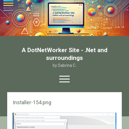
A DotNetWorker Site - .Net and
surroundings
by Sabrina C.
open
menu
twitter
facebook
email-form
Installer-154.png
Home
Chi sono
Contatto