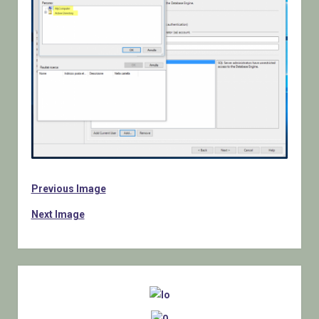
Previous Image
Next Image
Sidebar