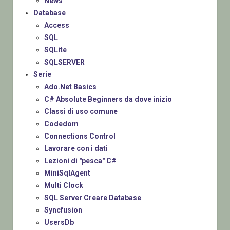
News
Database
Access
SQL
SQLite
SQLSERVER
Serie
Ado.Net Basics
C# Absolute Beginners da dove inizio
Classi di uso comune
Codedom
Connections Control
Lavorare con i dati
Lezioni di "pesca" C#
MiniSqlAgent
Multi Clock
SQL Server Creare Database
Syncfusion
UsersDb