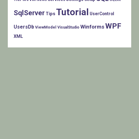
Tutorial
SqlServer
Tips
UserControl
WPF
Winforms
UsersDb
ViewModel
VisualStudio
XML
Histats.com © 2005-2014 Privacy Policy - Terms Of Use -