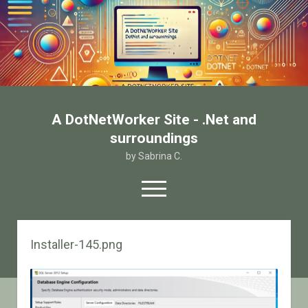
A DotNetWorker Site - .Net and
surroundings
by Sabrina C.
open
menu
twitter
facebook
email-form
Installer-145.png
Home
Chi sono
Contatto