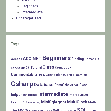
Advanced
Beginners
Intermediate
Uncategorized
Tags
Beginners
ADO.NET
Binding
C#
Access
Bitmap
Class
Combobox
C# Tutorial
C# CSharp
CommonLibraries
ConnectionsControl
Controls
Csharp
Database
DataGrid
Excel
error
Intermediate
helper
Innosetup
Interop
JSON
MiniSqlAgent
MultiClock
LezioniDiPesca
Multi
Log
SQL
MVVM
Settings
Tier
Services
Setup
News
SQLite