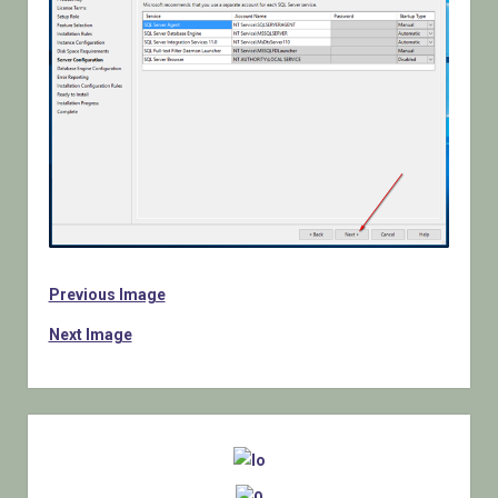
Previous Image
Next Image
Sidebar