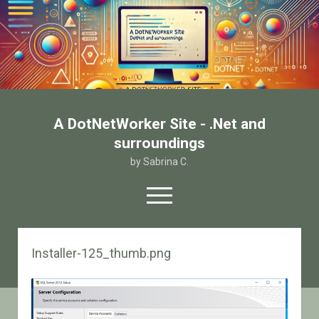
A DotNetWorker Site - .Net and
surroundings
by Sabrina C.
open
menu
twitter
facebook
email-form
Installer-125_thumb.png
Home
Chi sono
Contatto