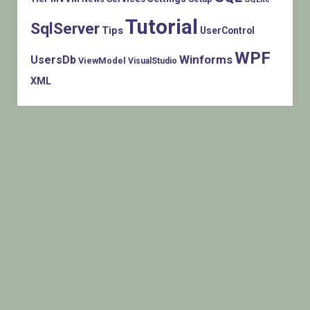
Tutorial
SqlServer
Tips
UserControl
WPF
Winforms
UsersDb
ViewModel
VisualStudio
XML
Histats.com © 2005-2014 Privacy Policy - Terms Of Use -