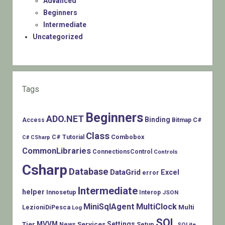
Advanced
Beginners
Intermediate
Uncategorized
Tags
Beginners
ADO.NET
Binding
C#
Access
Bitmap
Class
Combobox
C# Tutorial
C# CSharp
CommonLibraries
ConnectionsControl
Controls
Csharp
Database
DataGrid
Excel
error
Intermediate
helper
Innosetup
Interop
JSON
MiniSqlAgent
MultiClock
LezioniDiPesca
Multi
Log
SQL
MVVM
Settings
Tier
Services
Setup
News
SQLite