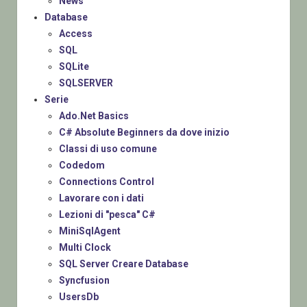
News
Database
Access
SQL
SQLite
SQLSERVER
Serie
Ado.Net Basics
C# Absolute Beginners da dove inizio
Classi di uso comune
Codedom
Connections Control
Lavorare con i dati
Lezioni di "pesca" C#
MiniSqlAgent
Multi Clock
SQL Server Creare Database
Syncfusion
UsersDb