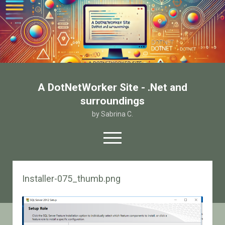
A DotNetWorker Site - .Net and
surroundings
by Sabrina C.
open
menu
twitter
facebook
email-form
Installer-075_thumb.png
Home
Chi sono
Contatto