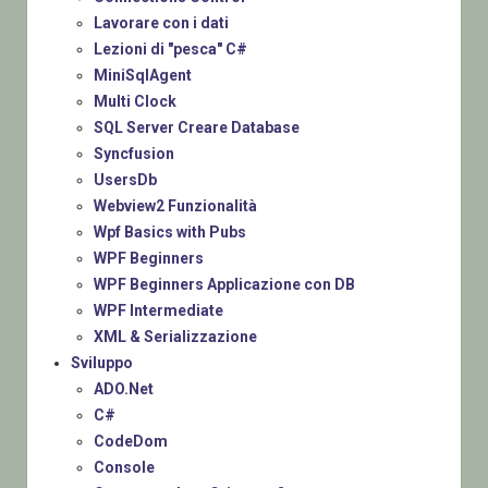
Lavorare con i dati
Lezioni di "pesca" C#
MiniSqlAgent
Multi Clock
SQL Server Creare Database
Syncfusion
UsersDb
Webview2 Funzionalità
Wpf Basics with Pubs
WPF Beginners
WPF Beginners Applicazione con DB
WPF Intermediate
XML & Serializzazione
Sviluppo
ADO.Net
C#
CodeDom
Console