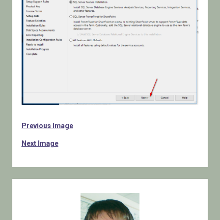
Previous Image
Next Image
Sidebar