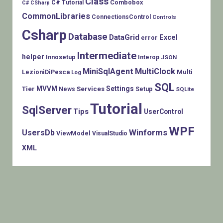
Class
Combobox
C# Tutorial
C# CSharp
CommonLibraries
ConnectionsControl
Controls
Csharp
Database
DataGrid
Excel
error
Intermediate
helper
Innosetup
Interop
JSON
MiniSqlAgent
MultiClock
LezioniDiPesca
Multi
Log
SQL
MVVM
Settings
Tier
Services
Setup
News
SQLite
Tutorial
SqlServer
Tips
UserControl
WPF
Winforms
UsersDb
ViewModel
VisualStudio
XML