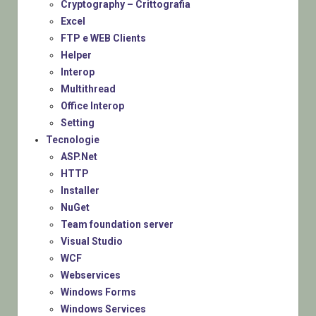
Cryptography – Crittografia
Excel
FTP e WEB Clients
Helper
Interop
Multithread
Office Interop
Setting
Tecnologie
ASP.Net
HTTP
Installer
NuGet
Team foundation server
Visual Studio
WCF
Webservices
Windows Forms
Windows Services