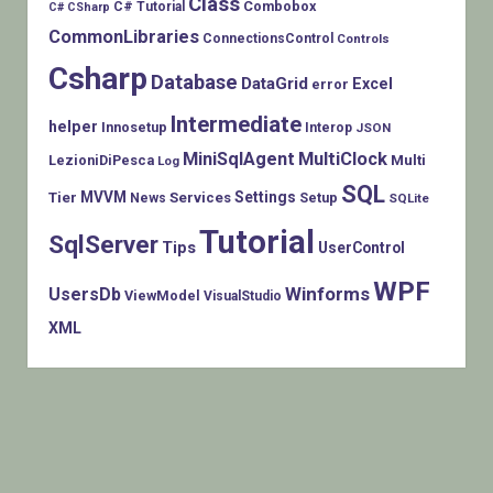
Class
Combobox
C# Tutorial
C# CSharp
CommonLibraries
ConnectionsControl
Controls
Csharp
Database
DataGrid
Excel
error
Intermediate
helper
Innosetup
Interop
JSON
MiniSqlAgent
MultiClock
LezioniDiPesca
Multi
Log
SQL
MVVM
Settings
Tier
Services
Setup
News
SQLite
Tutorial
SqlServer
Tips
UserControl
WPF
Winforms
UsersDb
ViewModel
VisualStudio
XML