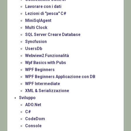
Lavorare con i dati
Lezioni di "pesca" C#
MiniSqlAgent
Multi Clock
SQL Server Creare Database
Syncfusion
UsersDb
Webview2 Funzionalità
Wpf Basics with Pubs
WPF Beginners
WPF Beginners Applicazione con DB
WPF Intermediate
XML & Serializzazione
Sviluppo
ADO.Net
C#
CodeDom
Console