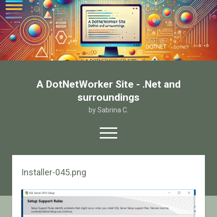
A DotNetWorker Site - .Net and
surroundings
by Sabrina C.
open
menu
twitter
facebook
email-form
Installer-045.png
Home
Chi sono
Contatto