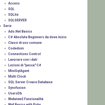
Access
SQL
SQLite
SQLSERVER
Serie
Ado.Net Basics
C# Absolute Beginners da dove inizio
Classi di uso comune
Codedom
Connections Control
Lavorare con i dati
Lezioni di "pesca" C#
MiniSqlAgent
Multi Clock
SQL Server Creare Database
Syncfusion
UsersDb
Webview2 Funzionalità
Wpf Basics with Pubs