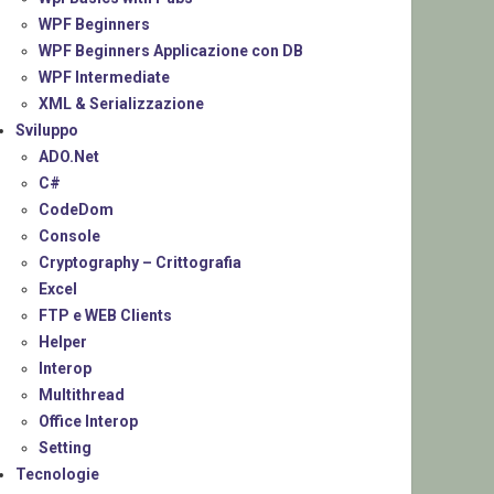
WPF Beginners
WPF Beginners Applicazione con DB
WPF Intermediate
XML & Serializzazione
Sviluppo
ADO.Net
C#
CodeDom
Console
Cryptography – Crittografia
Excel
FTP e WEB Clients
Helper
Interop
Multithread
Office Interop
Setting
Tecnologie