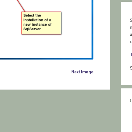
S
r
S
Next Image