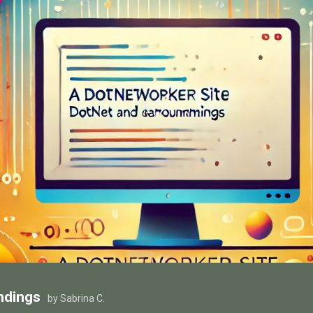
ndings
by Sabrina C.