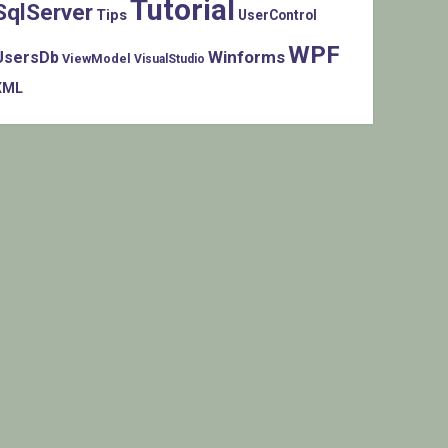
Tutorial
SqlServer
Tips
UserControl
WPF
Winforms
UsersDb
ViewModel
VisualStudio
XML