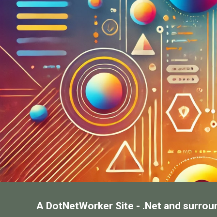
A DotNetWorker Site - .Net and surrou