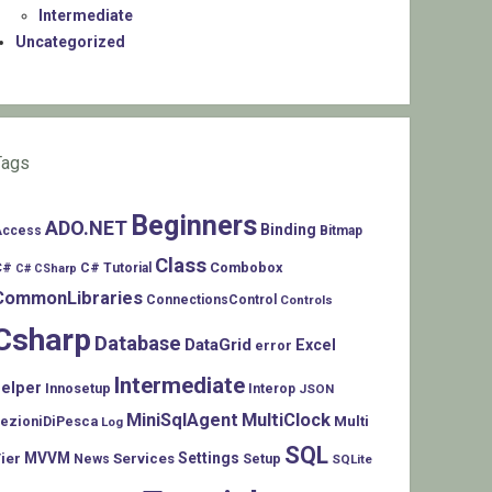
Intermediate
Uncategorized
Tags
Beginners
ADO.NET
Binding
Access
Bitmap
Class
C#
Combobox
C# Tutorial
C# CSharp
CommonLibraries
ConnectionsControl
Controls
Csharp
Database
DataGrid
Excel
error
Intermediate
helper
Innosetup
Interop
JSON
MiniSqlAgent
MultiClock
LezioniDiPesca
Multi
Log
SQL
MVVM
Settings
ier
Services
Setup
News
SQLite