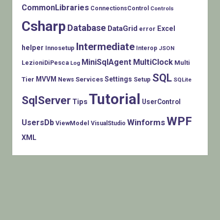
CommonLibraries
ConnectionsControl
Controls
Csharp
Database
DataGrid
Excel
error
Intermediate
helper
Innosetup
Interop
JSON
MiniSqlAgent
MultiClock
LezioniDiPesca
Multi
Log
SQL
MVVM
Settings
Tier
Services
Setup
News
SQLite
Tutorial
SqlServer
Tips
UserControl
WPF
Winforms
UsersDb
ViewModel
VisualStudio
XML