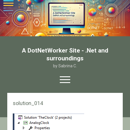
A DotNetWorker Site - .Net and
surroundings
by Sabrina C.
open
menu
twitter
facebook
email-form
solution_014
Home
Chi sono
Contatto