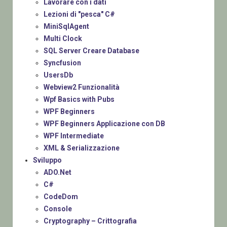
Lavorare con i dati
Lezioni di "pesca" C#
MiniSqlAgent
Multi Clock
SQL Server Creare Database
Syncfusion
UsersDb
Webview2 Funzionalità
Wpf Basics with Pubs
WPF Beginners
WPF Beginners Applicazione con DB
WPF Intermediate
XML & Serializzazione
Sviluppo
ADO.Net
C#
CodeDom
Console
Cryptography – Crittografia