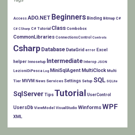
Beginners
ADO.NET
Binding
C#
Access
Bitmap
Class
Combobox
C# Tutorial
C# CSharp
CommonLibraries
ConnectionsControl
Controls
Csharp
Database
DataGrid
Excel
error
Intermediate
helper
Innosetup
Interop
JSON
MiniSqlAgent
MultiClock
LezioniDiPesca
Multi
Log
SQL
MVVM
Settings
Tier
Services
Setup
News
SQLite
Tutorial
SqlServer
Tips
UserControl
WPF
Winforms
UsersDb
ViewModel
VisualStudio
XML