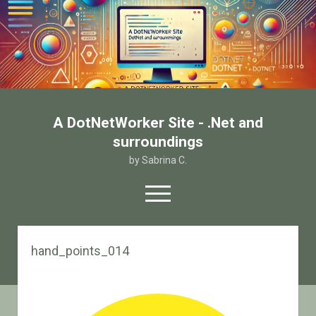
A DotNetWorker Site - .Net and
surroundings
by Sabrina C.
open
menu
twitter
facebook
email-form
hand_points_014
Home
Chi sono
Contatto