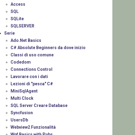
Access
SQL
SQLite
SQLSERVER
Serie
Ado.Net Basics
C# Absolute Beginners da dove inizio
Classi di uso comune
Codedom
Connections Control
Lavorare con i dati
Lezioni di "pesca" C#
MiniSqlAgent
Multi Clock
SQL Server Creare Database
Syncfusion
UsersDb
Webview2 Funzionalità
Wpf Basics with Pubs