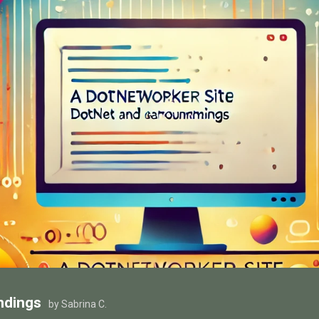
ndings
by Sabrina C.