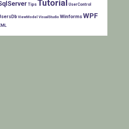
Tutorial
SqlServer
Tips
UserControl
WPF
Winforms
UsersDb
ViewModel
VisualStudio
XML