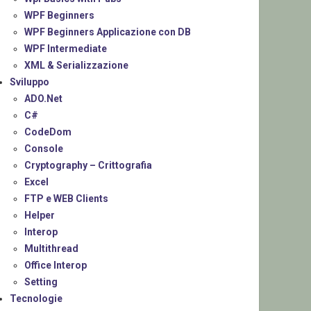
WPF Beginners
WPF Beginners Applicazione con DB
WPF Intermediate
XML & Serializzazione
Sviluppo
ADO.Net
C#
CodeDom
Console
Cryptography – Crittografia
Excel
FTP e WEB Clients
Helper
Interop
Multithread
Office Interop
Setting
Tecnologie