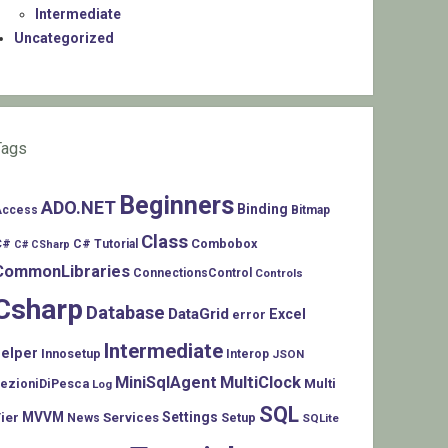
Intermediate
Uncategorized
Tags
Beginners
ADO.NET
Binding
Access
Bitmap
Class
C#
Combobox
C# Tutorial
C# CSharp
CommonLibraries
ConnectionsControl
Controls
Csharp
Database
DataGrid
Excel
error
Intermediate
helper
Innosetup
Interop
JSON
MiniSqlAgent
MultiClock
LezioniDiPesca
Multi
Log
SQL
MVVM
Settings
ier
Services
Setup
News
SQLite