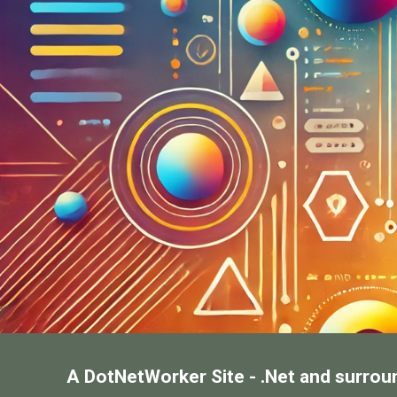
A DotNetWorker Site - .Net and surrou