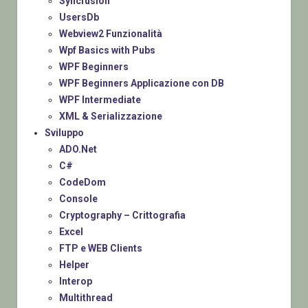
Syncfusion
UsersDb
Webview2 Funzionalità
Wpf Basics with Pubs
WPF Beginners
WPF Beginners Applicazione con DB
WPF Intermediate
XML & Serializzazione
Sviluppo
ADO.Net
C#
CodeDom
Console
Cryptography – Crittografia
Excel
FTP e WEB Clients
Helper
Interop
Multithread