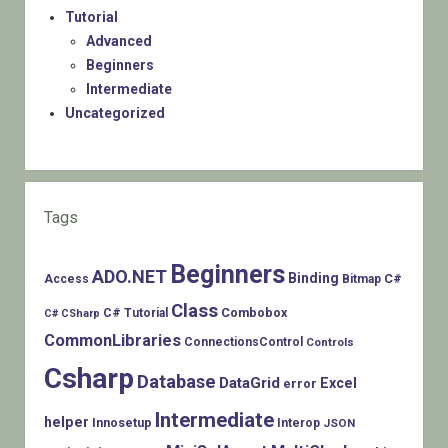
Tutorial
Advanced
Beginners
Intermediate
Uncategorized
Tags
Beginners
ADO.NET
Binding
C#
Access
Bitmap
Class
Combobox
C# Tutorial
C# CSharp
CommonLibraries
ConnectionsControl
Controls
Csharp
Database
DataGrid
Excel
error
Intermediate
helper
Innosetup
Interop
JSON