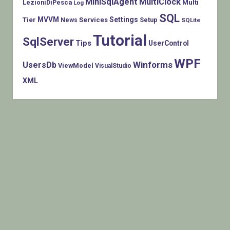
MiniSqlAgent
MultiClock
LezioniDiPesca
Multi
Log
SQL
MVVM
Settings
Tier
Services
Setup
News
SQLite
Tutorial
SqlServer
Tips
UserControl
WPF
Winforms
UsersDb
ViewModel
VisualStudio
XML