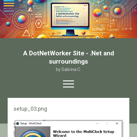
A DotNetWorker Site - .Net and
surroundings
by Sabrina C.
open
menu
twitter
facebook
email-form
setup_03.png
Home
Chi sono
Contatto